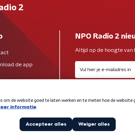
adio 2
o
NPO Radio 2 nie
Altijd op de hoogte van 
act
nload de app