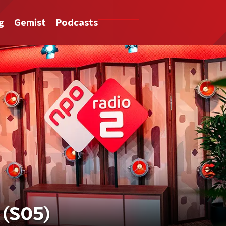
g
Gemist
Podcasts
 (S05)