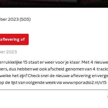
ober 2023 (S05)
 aflevering af
ber 2023
rrukkelijke 15 staat er weer voor je klaar. Met 4 nieuw
ers, dus hebben we ook afscheid genomen van 4 track
elke het zijn? Check snel de nieuwe aflevering en verge
 de lijst van volgende week via www.nporadio2.nl/v15