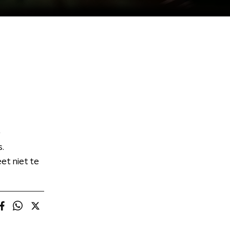
e
s.
et niet te