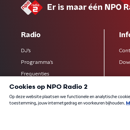
Er is maar één NPO R
Radio
Inf
DJ’s
Cont
Programma's
Dow
Frequenties
Algemene voorwaarden
Privacybeleid