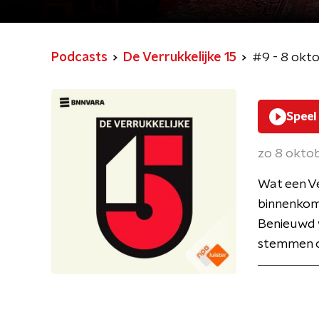
Podcasts
De Verrukkelijke 15
#9 - 8 okt
Speel
zo 8 okto
Wat een Ve
binnenkom
Benieuwd w
stemmen op