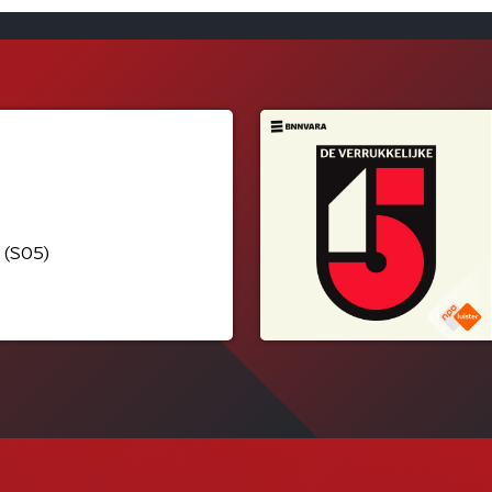
 (S05)