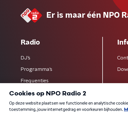
Er is maar één NPO R
Radio
Inf
DJ’s
Cont
Programma's
Dow
Frequenties
Algemene voorwaarden
Privacybeleid