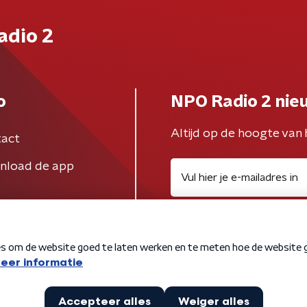
adio 2
o
NPO Radio 2 nie
Altijd op de hoogte van 
act
nload de app