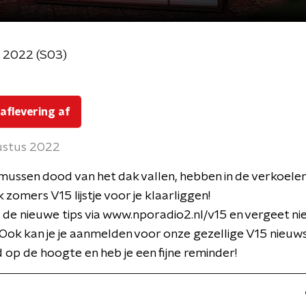
g 2022 (S03)
 aflevering af
ustus 2022
 mussen dood van het dak vallen, hebben in de verkoele
k zomers V15 lijstje voor je klaarliggen!
 de nieuwe tips via www.nporadio2.nl/v15 en vergeet nie
ok kan je je aanmelden voor onze gezellige V15 nieuws
tijd op de hoogte en heb je een fijne reminder!