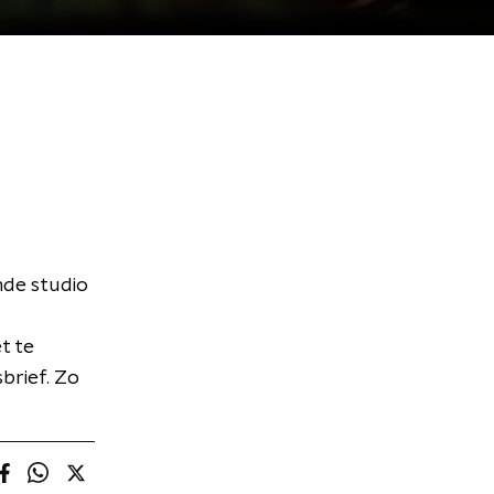
nde studio
t te
brief. Zo