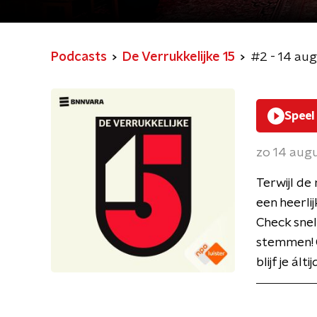
Podcasts
De Verrukkelijke 15
#2 - 14 au
Speel
zo 14 aug
Terwijl de
een heerlij
Check snel
stemmen! O
blijf je ál