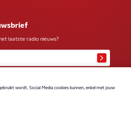
uwsbrief
het laatste radio nieuws?
Cookiebeleid