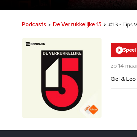
Podcasts
De Verrukkelijke 15
#13 - Tips 
Speel
zo 14 maa
Giel & Leo