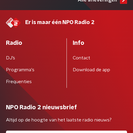
Alle afleveringen
Er is maar één NPO Radio 2
Radio
Info
DJ’s
Contact
Programma's
Download de app
Frequenties
NPO Radio 2 nieuwsbrief
Altijd op de hoogte van het laatste radio nieuws?