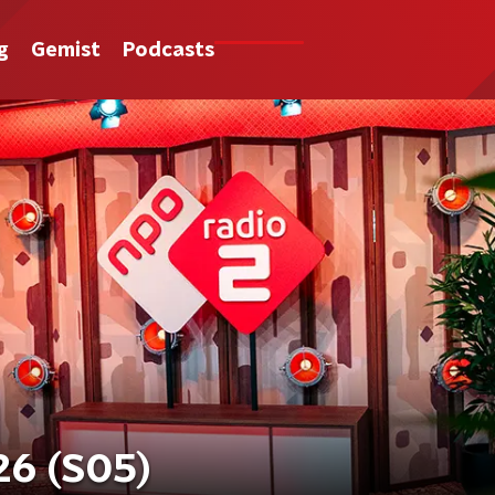
g
Gemist
Podcasts
26 (S05)