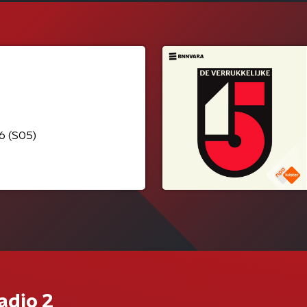
26 (S05)
adio 2