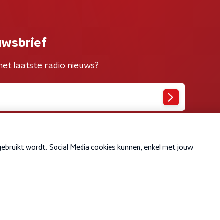
uwsbrief
het laatste radio nieuws?
Cookiebeleid