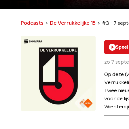
Podcasts
De Verrukkelijke 15
#3 - 7 sep
Speel
zo 7 sept
Op deze (w
Verrukkeli
Twee nieuw
voor de li
Wie stem j