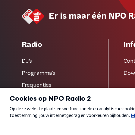
Er is maar één NPO R
Radio
Inf
DJ’s
Cont
Programma's
Dow
Frequenties
Algemene voorwaarden
Privacybeleid