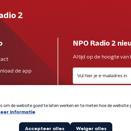
adio 2
o
NPO Radio 2 nie
Altijd op de hoogte van 
act
nload de app