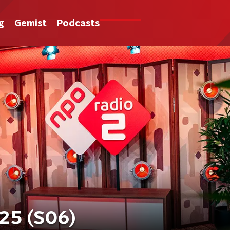
g
Gemist
Podcasts
25 (S06)