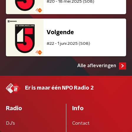
#20 - 18 mei 2025 (S08)
Volgende
#22 - 1 juni 2025 (S08)
Alle afleveringen
Er is maar één NPO Radio 2
Radio
Info
DJ’s
Contact