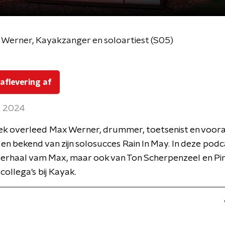
 Werner, Kayakzanger en soloartiest (S05)
 aflevering af
l 2024
ek overleed Max Werner, drummer, toetsenist en voora
en bekend van zijn solosucces Rain In May. In deze podc
verhaal vam Max, maar ook van Ton Scherpenzeel en Pi
ollega's bij Kayak.