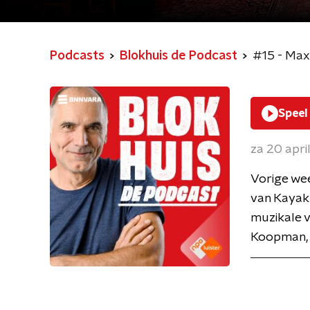
Podcasts
Blokhuis de Podcast
#15 - Max
Speel
za 20 apri
Vorige we
van Kayak 
muzikale 
Koopman, c