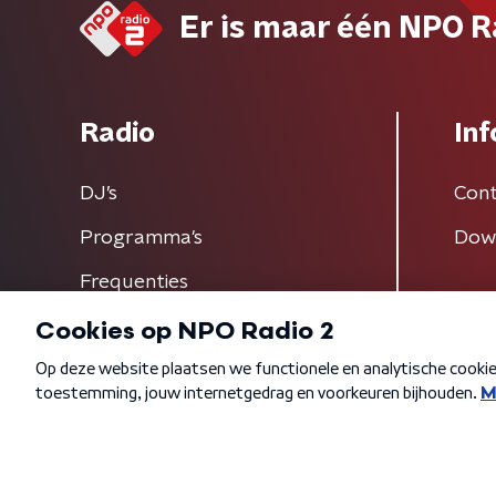
Er is maar één NPO R
Radio
Inf
DJ’s
Cont
Programma's
Dow
Frequenties
Algemene voorwaarden
Privacybeleid