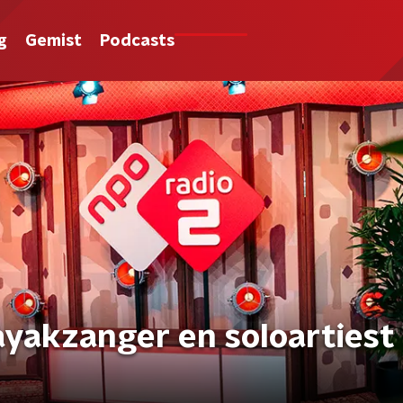
g
Gemist
Podcasts
ayakzanger en soloartiest