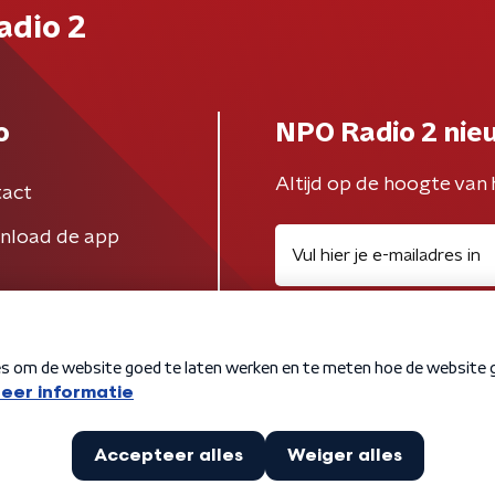
adio 2
o
NPO Radio 2 nie
Altijd op de hoogte van 
act
nload de app