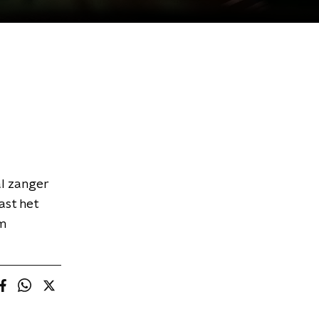
l zanger
ast het
m