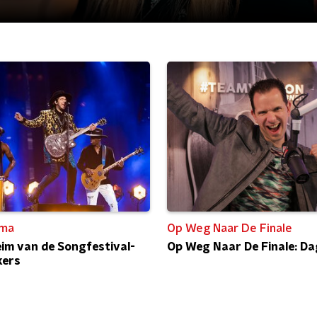
ma
Op Weg Naar De Finale
im van de Songfestival-
Op Weg Naar De Finale: Da
ers