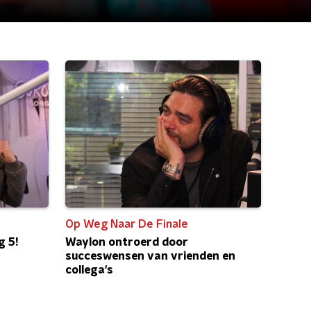
Op Weg Naar De Finale
g 5!
Waylon ontroerd door
succeswensen van vrienden en
collega's