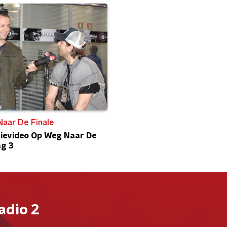
aar De Finale
ievideo Op Weg Naar De
ag 3
adio 2