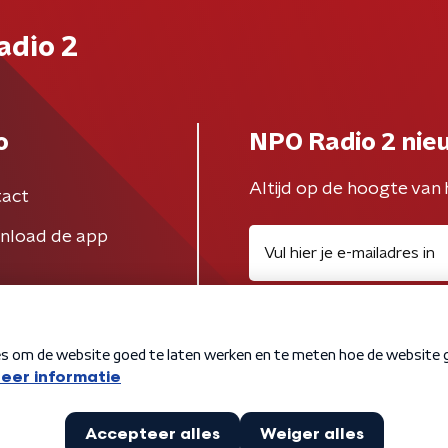
adio 2
o
NPO Radio 2 nie
Altijd op de hoogte van 
act
nload de app