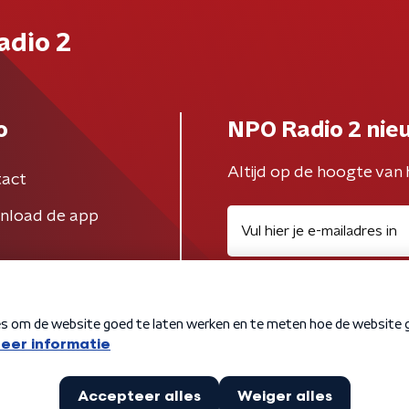
adio 2
o
NPO Radio 2 nie
Altijd op de hoogte van 
act
nload de app