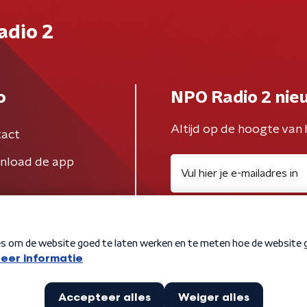
adio 2
o
NPO Radio 2 nie
Altijd op de hoogte van 
act
nload de app