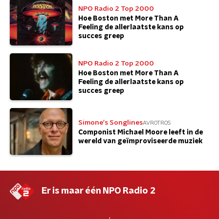
NPO Radio 2 Top 2000
Hoe Boston met More Than A
Feeling de allerlaatste kans op
succes greep
NPO Radio 2 Top 2000
Hoe Boston met More Than A
Feeling de allerlaatste kans op
succes greep
Simone's Songlines
AVROTROS
Componist Michael Moore leeft in de
wereld van geïmproviseerde muziek
Er is maar één NPO Radio 2