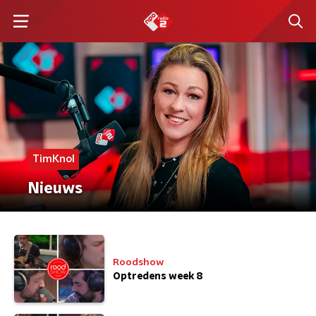
TimKnol
Nieuws
Roodshow
Optredens week 8