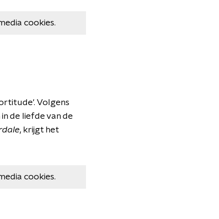
media cookies.
rtitude'. Volgens
in de liefde van de
rdale
, krijgt het
media cookies.