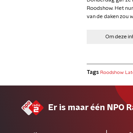
Donderdag gaf ze al
Roodshow. Het numm
van de daken zou w
Om deze in
Tags
Roodshow Lat
Er is maar één NPO R