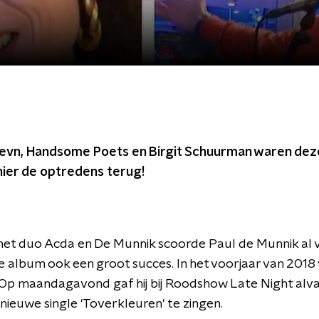
aevn, Handsome Poets en Birgit Schuurman waren deze 
hier de optredens terug!
het duo Acda en De Munnik scoorde Paul de Munnik al ve
ste album ook een groot succes. In het voorjaar van 2018 
 Op maandagavond gaf hij bij Roodshow Late Night alva
 nieuwe single 'Toverkleuren' te zingen.