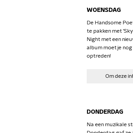
WOENSDAG
De Handsome Poets 
te pakken met 'Sky
Night met een nieuw
album moet je nog 
optreden!
Om deze in
DONDERDAG
Na een muzikale st