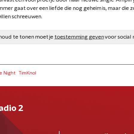
vast een voorproefje door haar nieuwe single 'Amplify'
er gaat over een liefde die nog geheim is, maar die zo 
illen schreeuwen.
houd te tonen moet je
toestemming geven
voor social 
e Night
TimKnol
adio 2