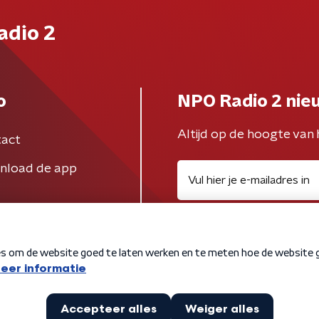
adio 2
o
NPO Radio 2 nie
Altijd op de hoogte van 
act
nload de app