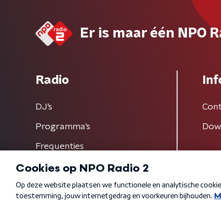
Er is maar één NPO R
Radio
Inf
DJ’s
Cont
Programma's
Dow
Frequenties
Algemene voorwaarden
Privacybeleid