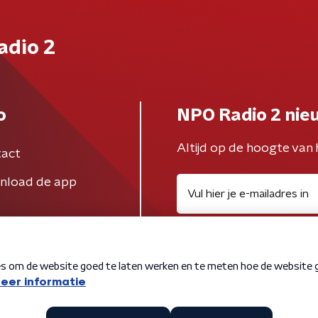
adio 2
o
NPO Radio 2 nie
Altijd op de hoogte van 
act
nload de app