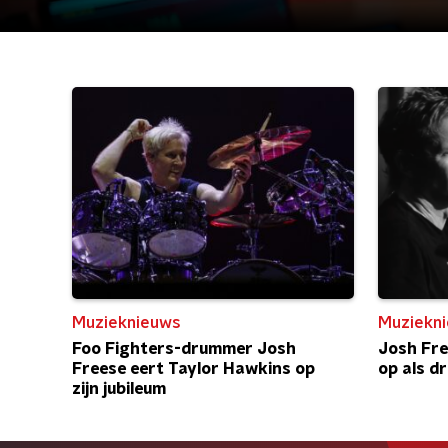
Muzieknieuws
Muziekn
Foo Fighters-drummer Josh
Josh Fre
Freese eert Taylor Hawkins op
op als d
zijn jubileum