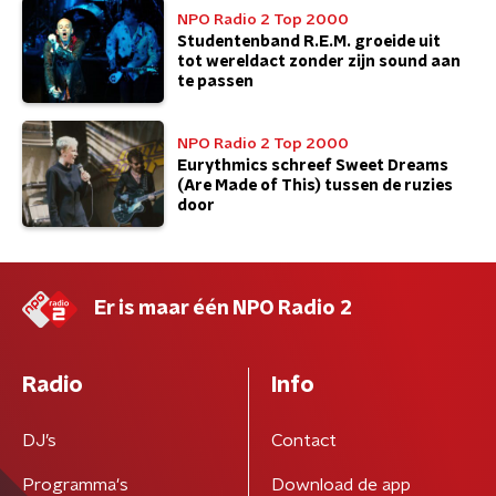
NPO Radio 2 Top 2000
Studentenband R.E.M. groeide uit
tot wereldact zonder zijn sound aan
te passen
NPO Radio 2 Top 2000
Eurythmics schreef Sweet Dreams
(Are Made of This) tussen de ruzies
door
Er is maar één NPO Radio 2
Radio
Info
DJ’s
Contact
Programma's
Download de app