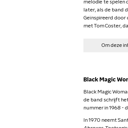
melodie te spelen 
later, als de band 
Geïnspireerd door d
met Tom Coster, da
Om deze in
Black Magic Wo
Black Magic Woman
de band schrijft he
nummer in 1968 - d
In 1970 neemt San