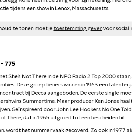
st Gregg Rolie neemt de zang voor zijn rekening. Hieronde
ctie tijdens een show in Lenox, Massachusetts.
houd te tonen moet je
toestemming geven
voor social 
 - 775
t She's Not There in de NPO Radio 2 Top 2000 staan, he
mbies. Deze groep tieners winnen in 1963 een talentenja
ncontract bij Decca aangeboden. De eerste single moe
 Gershwins Summertime. Maar producer Ken Jones haal
ijven. Geïnspireerd door John Lee Hookers No One Told 
t There, dat in 1965 uitgroeit tot een bescheiden hit.
gen, wordt het nummer vaak gecoverd. Zo ook in 1977 al