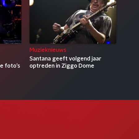
Muzieknieuws
Santana geeft volgend jaar
e foto's
optreden in Ziggo Dome