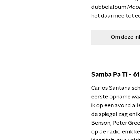
dubbelalbum
Moo
het daarmee tot ee
Om deze in
Samba Pa Ti - 6
Carlos Santana schr
eerste opname waarb
ik op een avond all
de spiegel zag en ik
Benson, Peter Gree
op de radio en ik ke