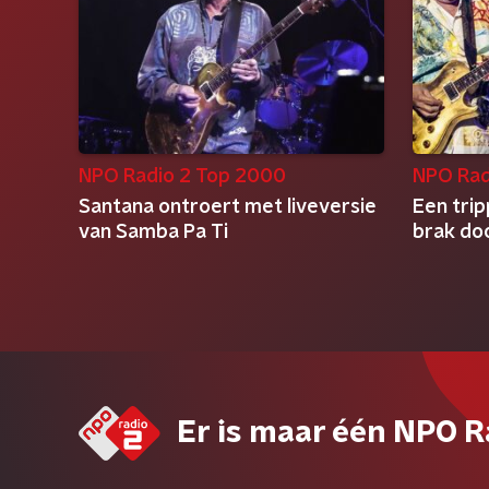
NPO Radio 2 Top 2000
NPO Rad
Santana ontroert met liveversie
Een tri
van Samba Pa Ti
brak do
Er is maar één NPO R