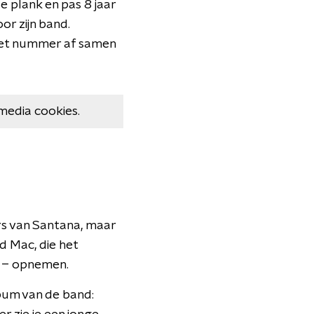
 plank en pas 8 jaar
or zijn band.
t het nummer af samen
media cookies.
s van Santana, maar
od Mac, die het
n – opnemen.
bum van de band: