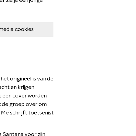
r zie je een jonge
media cookies.
t origineel is van de
cht en krijgen
t een cover worden
t de groep over om
Me schrijft toetsenist
s Santana voor zijn