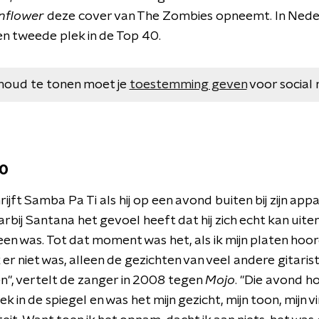
nflower
deze cover van The Zombies opneemt. In Nede
n tweede plek in de Top 40.
houd te tonen moet je
toestemming geven
voor social 
10
ijft Samba Pa Ti als hij op een avond buiten bij zijn appa
ij Santana het gevoel heeft dat hij zich echt kan uiten
een was. Tot dat moment was het, als ik mijn platen hoord
 er niet was, alleen de gezichten van veel andere gitaris
n", vertelt de zanger in 2008 tegen
Mojo
. "Die avond h
ek in de spiegel en was het mijn gezicht, mijn toon, mijn 