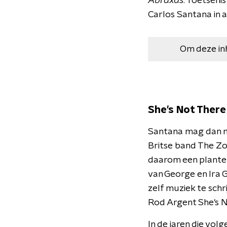
Abraxas
. Toetseni
Carlos Santana in a
Om deze in
She's Not There
Santana mag dan me
Britse band The Zo
daarom een plante
van George en Ira
zelf muziek te schr
Rod Argent She's No
In de jaren die vol