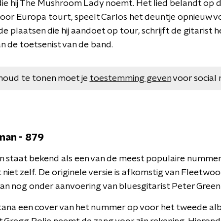
die hij The Mushroom Lady noemt. Het lied belandt op de
door Europa tourt, speelt Carlos het deuntje opnieuw vo
e plaatsen die hij aandoet op tour, schrijft de gitaris
n de toetsenist van de band.
houd te tonen moet je
toestemming geven
voor social 
man - 879
 staat bekend als een van de meest populaire nummer
t niet zelf. De originele versie is afkomstig van Fleetwo
an nog onder aanvoering van bluesgitarist Peter Gree
tana een cover van het nummer op voor het tweede al