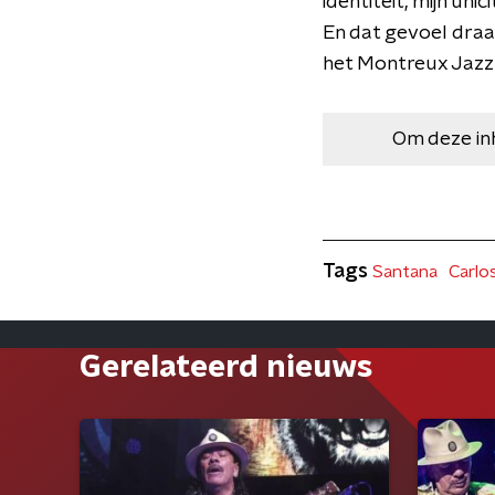
identiteit, mijn uni
En dat gevoel draag
het Montreux Jazz F
Om deze in
Tags
Santana
Carlo
Gerelateerd nieuws