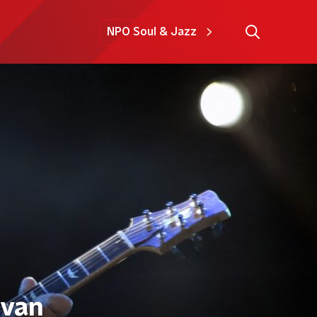
NPO Soul & Jazz
 van