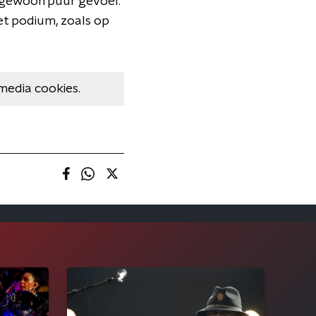
as gewoon puur gevoel."
et podium, zoals op
media cookies.