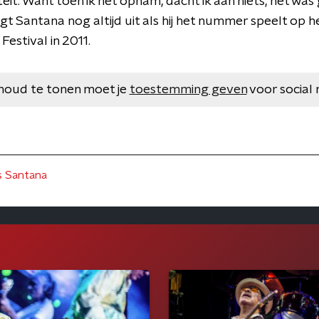
citeit. Want toen ik het opnam, dacht ik aan niets, het w
t Santana nog altijd uit als hij het nummer speelt op h
estival in 2011.
houd te tonen moet je
toestemming geven
voor social 
s Santana