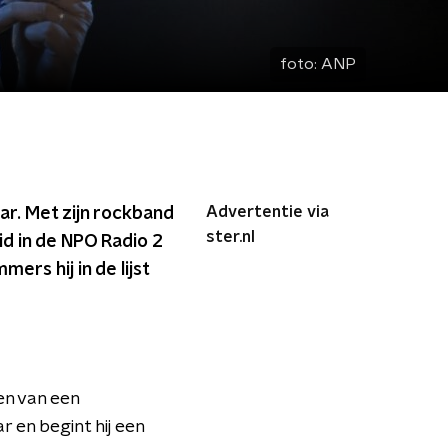
foto:
ANP
Advertentie via
r. Met zijn rockband
ster.nl
id in de NPO Radio 2
rs hij in de lijst
en van een
r en begint hij een