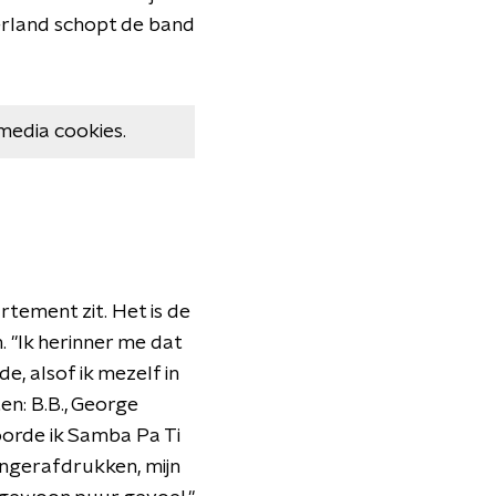
rland schopt de band
media cookies.
rtement zit. Het is de
. "Ik herinner me dat
e, alsof ik mezelf in
ten: B.B., George
oorde ik Samba Pa Ti
vingerafdrukken, mijn