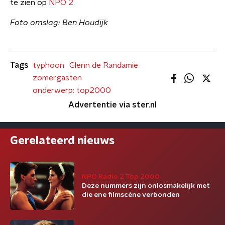
te zien op
NPO 2
.
Foto omslag: Ben Houdijk
Tags
typhoon
Glenn de Randamie
zomergasten
onderwerp: top2000
Advertentie via ster.nl
Gerelateerd nieuws
NPO Radio 2 Top 2000
Deze nummers zijn onlosmakelijk met
die ene filmscène verbonden