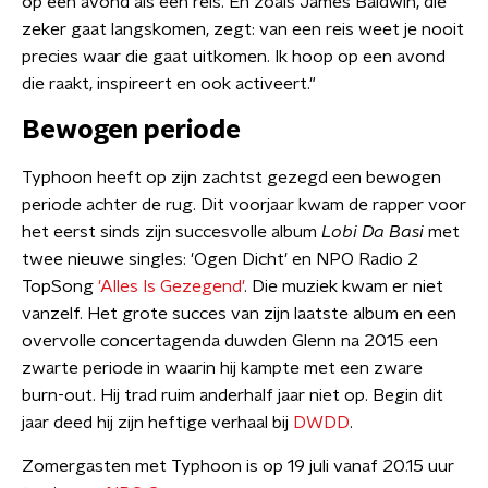
op een avond als een reis. En zoals James Baldwin, die
zeker gaat langskomen, zegt: van een reis weet je nooit
precies waar die gaat uitkomen. Ik hoop op een avond
die raakt, inspireert en ook activeert."
Bewogen periode
Typhoon heeft op zijn zachtst gezegd een bewogen
periode achter de rug. Dit voorjaar kwam de rapper voor
het eerst sinds zijn succesvolle album
Lobi Da Basi
met
twee nieuwe singles: 'Ogen Dicht' en NPO Radio 2
TopSong
'Alles Is Gezegend'
. Die muziek kwam er niet
vanzelf. Het grote succes van zijn laatste album en een
overvolle concertagenda duwden Glenn na 2015 een
zwarte periode in waarin hij kampte met een zware
burn-out. Hij trad ruim anderhalf jaar niet op. Begin dit
jaar deed hij zijn heftige verhaal bij
DWDD
.
Zomergasten met Typhoon is op 19 juli vanaf 20.15 uur