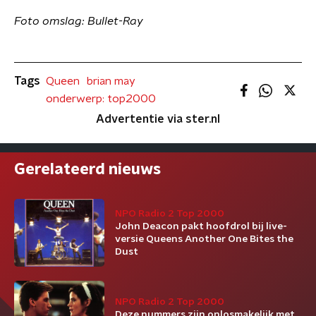
Foto omslag: Bullet-Ray
Tags
Queen
brian may
onderwerp: top2000
Advertentie via ster.nl
Gerelateerd nieuws
NPO Radio 2 Top 2000
John Deacon pakt hoofdrol bij live-
versie Queens Another One Bites the
Dust
NPO Radio 2 Top 2000
Deze nummers zijn onlosmakelijk met