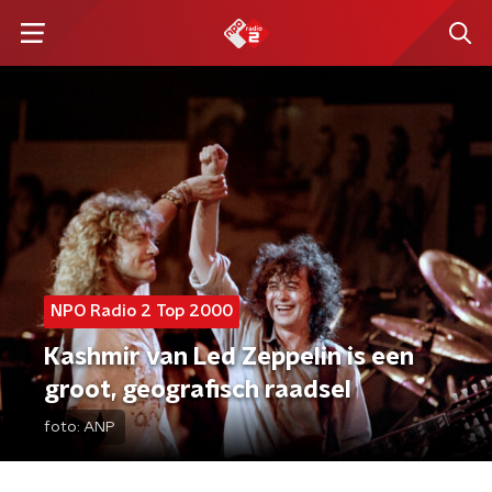
NPO Radio 2 Top 2000
Kashmir van Led Zeppelin is een
groot, geografisch raadsel
foto:
ANP