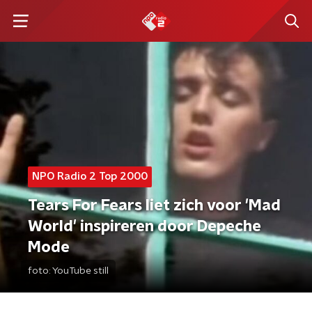
NPO Radio 2 Top 2000
Tears For Fears liet zich voor 'Mad
World' inspireren door Depeche
Mode
foto:
YouTube still