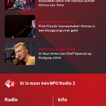
klassieker werd: het verhaal achter
Africa van Toto
NPO Radio 2 Top 2000
Pink Floyds 'moneymaker' Money is
een klaagzang over geld
NPO Radio 2 Top 2000
In Your Arms van Chef'Special op
Pinkpop 2014
Er is maar één NPO Radio 2
Radio
Info