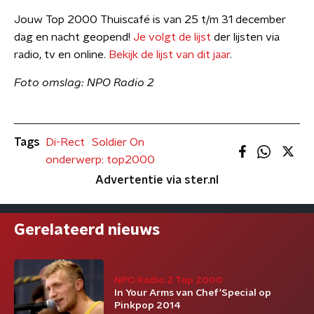
Jouw Top 2000 Thuiscafé is van 25 t/m 31 december
dag en nacht geopend!
Je volgt de lijst
der lijsten via
radio, tv en online.
Bekijk de lijst van dit jaar
.
Foto omslag: NPO Radio 2
Tags
Di-Rect
Soldier On
onderwerp: top2000
Advertentie via ster.nl
Gerelateerd nieuws
NPO Radio 2 Top 2000
In Your Arms van Chef'Special op
Pinkpop 2014