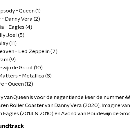
sody - Queen (1)
 - Danny Vera (2)
ia - Eagles (4)
ly Joel (5)
lay (11)
eaven - Led Zeppelin (7)
Jam (9)
wijn de Groot (10)
atters - Metallica (8)
e - Queen (12)
 van Queen is voor de negentiende keer de nummer é
aren Roller Coaster van Danny Vera (2020), Imagine van
an Eagles (2014 & 2010) en Avond van Boudewijn de Gro
undtrack