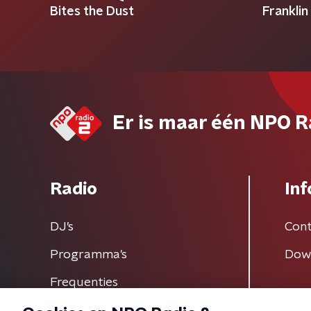
Bites the Dust
Franklin
Er is maar één NPO R
Radio
Inf
DJ’s
Cont
Programma's
Dow
Frequenties