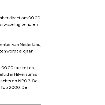
mber direct om 00.00
rwisseling te horen.
menten van Nederland,
sten wordt elk jaar
g 00.00 uur tot en
luid in Hilversum is
 nachts op NPO 3. De
n Top 2000: De