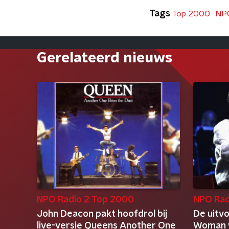
Tags
Top 2000
NPO
Gerelateerd nieuws
NPO Radio 2 Top 2000
NPO Rad
John Deacon pakt hoofdrol bij
De uitvo
live-versie Queens Another One
Woman 