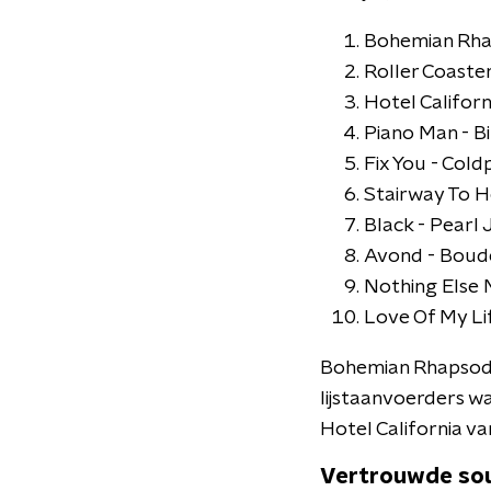
Bohemian Rhap
Roller Coaster
Hotel Californ
Piano Man - Bil
Fix You - Coldp
Stairway To H
Black - Pearl 
Avond - Boude
Nothing Else M
Love Of My Lif
Bohemian Rhapsody
lijstaanvoerders w
Hotel California v
Vertrouwde so