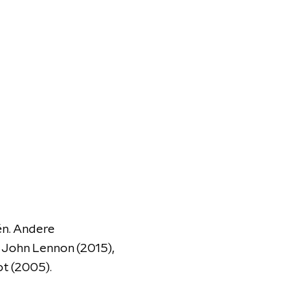
én. Andere
 John Lennon (2015),
ot (2005).