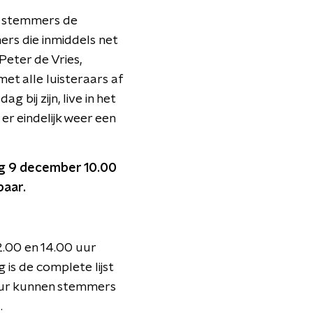
l stemmers de
rs die inmiddels net
Peter de Vries,
et alle luisteraars af
 bij zijn, live in het
r eindelijk weer een
ag 9 december 10.00
baar.
.00 en 14.00 uur
is de complete lijst
uur kunnen stemmers
.