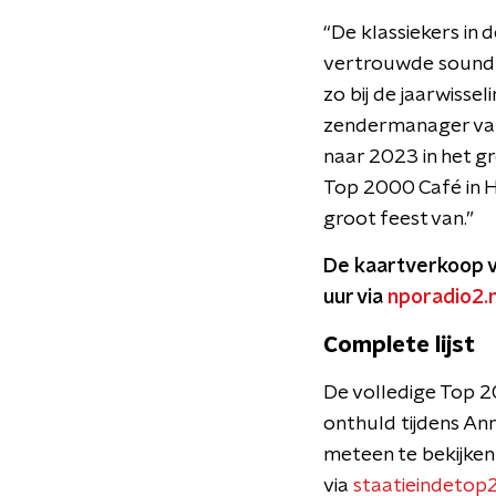
“De klassiekers in
vertrouwde soundt
zo bij de jaarwisse
zendermanager van 
naar 2023 in het gr
Top 2000 Café in H
groot feest van.”
De kaartverkoop v
uur via
nporadio2.n
Complete lijst
De volledige Top 
onthuld tijdens An
meteen te bekijke
via
staatieindetop