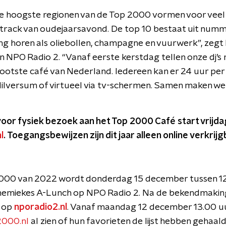
 de hoogste regionen van de Top 2000 vormen voor vee
rack van oudejaarsavond. De top 10 bestaat uit numme
ling horen als oliebollen, champagne en vuurwerk”, zegt 
NPO Radio 2. “Vanaf eerste kerstdag tellen onze dj’s m
ootste café van Nederland. Iedereen kan er 24 uur per dag
ilversum of virtueel via tv-schermen. Samen maken we e
oor fysiek bezoek aan het Top 2000 Café start vrijd
l
. Toegangsbewijzen zijn dit jaar alleen online verkrijg
2000 van 2022 wordt donderdag 15 december tussen 12
nemiekes A-Lunch op NPO Radio 2. Na de bekendmaking 
n op
nporadio2.nl
. Vanaf maandag 12 december 13.00 
2000.nl
al zien of hun favorieten de lijst hebben gehaald