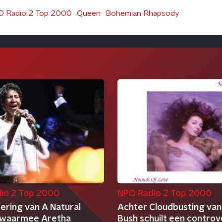
 Radio 2 Top 2000
Queen
Bohemian Rhapsody
io 2 Top 2000
NPO Radio 2 Top 2000
ering van A Natural
Achter Cloudbusting van
waarmee Aretha
Bush schuilt een controv