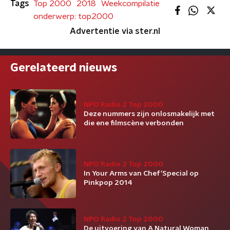
Tags
Top 2000
2018
Weekcompilatie
onderwerp: top2000
Advertentie via ster.nl
Gerelateerd nieuws
NPO Radio 2 Top 2000
Deze nummers zijn onlosmakelijk met
die ene filmscène verbonden
NPO Radio 2 Top 2000
In Your Arms van Chef'Special op
Pinkpop 2014
NPO Radio 2 Top 2000
De uitvoering van A Natural Woman