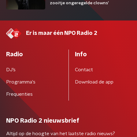
zooitje ongeregelde clowns'
Er is maar één NPO Radio 2
Radio
Info
DJ’s
Contact
Programma's
Download de app
Frequenties
NPO Radio 2 nieuwsbrief
Altijd op de hoogte van het laatste radio nieuws?