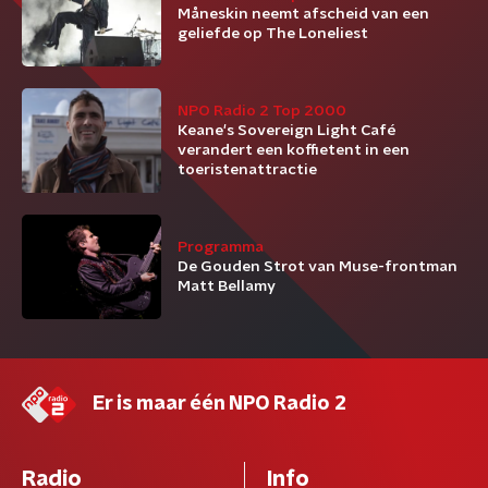
Måneskin neemt afscheid van een
geliefde op The Loneliest
NPO Radio 2 Top 2000
Keane's Sovereign Light Café
verandert een koffietent in een
toeristenattractie
Programma
De Gouden Strot van Muse-frontman
Matt Bellamy
Er is maar één NPO Radio 2
Radio
Info