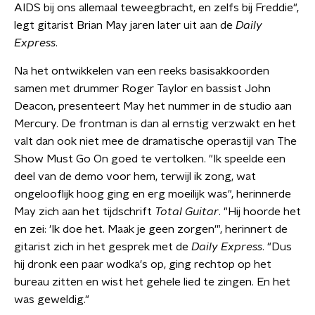
AIDS bij ons allemaal teweegbracht, en zelfs bij Freddie",
legt gitarist Brian May jaren later uit aan de
Daily
Express
.
Na het ontwikkelen van een reeks basisakkoorden
samen met drummer Roger Taylor en bassist John
Deacon, presenteert May het nummer in de studio aan
Mercury. De frontman is dan al ernstig verzwakt en het
valt dan ook niet mee de dramatische operastijl van The
Show Must Go On goed te vertolken. "Ik speelde een
deel van de demo voor hem, terwijl ik zong, wat
ongelooflijk hoog ging en erg moeilijk was", herinnerde
May zich aan het tijdschrift
Total Guitar
. "Hij hoorde het
en zei: 'Ik doe het. Maak je geen zorgen'", herinnert de
gitarist zich in het gesprek met de
Daily Express
. "Dus
hij dronk een paar wodka's op, ging rechtop op het
bureau zitten en wist het gehele lied te zingen. En het
was geweldig."