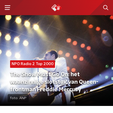
NPO Radio 2 Top 2000
The Show Must Go On: het
waanzinnige slotstuk van Queen-
frontman Freddie Mercury
foto:
ANP