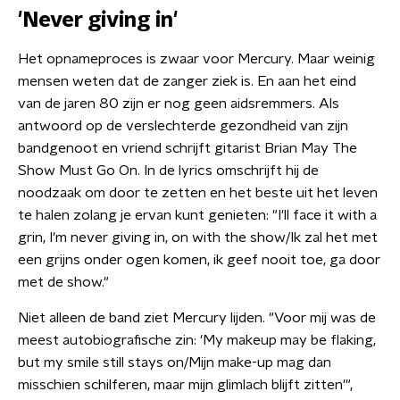
'Never giving in'
Het opnameproces is zwaar voor Mercury. Maar weinig
mensen weten dat de zanger ziek is. En aan het eind
van de jaren 80 zijn er nog geen aidsremmers. Als
antwoord op de verslechterde gezondheid van zijn
bandgenoot en vriend schrijft gitarist Brian May The
Show Must Go On. In de lyrics omschrijft hij de
noodzaak om door te zetten en het beste uit het leven
te halen zolang je ervan kunt genieten: "I'll face it with a
grin, I'm never giving in, on with the show/Ik zal het met
een grijns onder ogen komen, ik geef nooit toe, ga door
met de show."
Niet alleen de band ziet Mercury lijden. "Voor mij was de
meest autobiografische zin: 'My makeup may be flaking,
but my smile still stays on/Mijn make-up mag dan
misschien schilferen, maar mijn glimlach blijft zitten'",