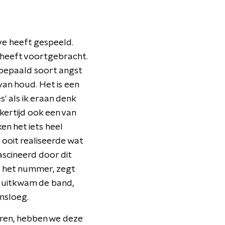
ive heeft gespeeld.
heeft voortgebracht.
n bepaald soort angst
 van houd. Het is een
' als ik eraan denk
ijkertijd ook een van
en het iets heel
ooit realiseerde wat
ascineerd door dit
r het nummer, zegt
l uitkwam de band,
nsloeg.
oren, hebben we deze