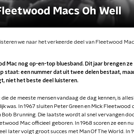
Fleetwood Macs Oh Well
uisteren we naar het verkeerde deel van Fleetwood Mac
ood Mac nog op-en-top bluesband. Dit jaar brengen z
p staat: een nummer dat uit twee delen bestaat, maar
t, niet het beste deel luisteren.
die de meeste mensen vandaag de dag kennen, is alle
lijk was. In 1967 sluiten Peter Green en Mick Fleetwood
Bob Brunning. Die laatste wordt al snel vervangen door
twood Mac officieel geboren. In 1968 scoren ze een n
 veel later volgt groot succes met Man Of The World. In