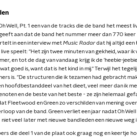
len
s Oh Well, Pt. 1 een van de tracks die de band het meest l
geeft aan dat de band het nummer meer dan 770 keer 
telt in een interview met
Music Radar
dat hij altijd ee
l live speelt: "Het zijn twee minuten van gekheid, waar ik
r, en tot de dag van vandaag krijg ik de 'heebie-jeebies
wat goed is, want dat is het kind in mij." Terwijl het tegel
ers is. "De structuren die ik tezamen had gebracht mak
en hoofdbestanddeel van het dieet, veel meer dan ik me 
enoten en de beste van het beste - ze zijn helemaal gef
dat Fleetwood en Green zo verschilden van mening ove
rloop van de band. Green verliet een jaar nadat Oh Wel
iet veel later met nieuwe bandleden een nieuwe weg i
bers die deel 1 van de plaat ook graag nog en keertje h