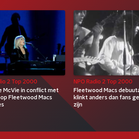
io 2 Top 2000
NPO Radio 2 Top 2000
e McVie in conflict met
Fleetwood Macs debuut
f op Fleetwood Macs
klinkt anders dan fans 
es
zijn