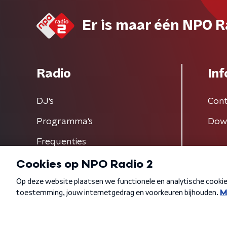
Er is maar één NPO R
Radio
Inf
DJ’s
Cont
Programma's
Dow
Frequenties
Algemene voorwaarden
Privacybeleid