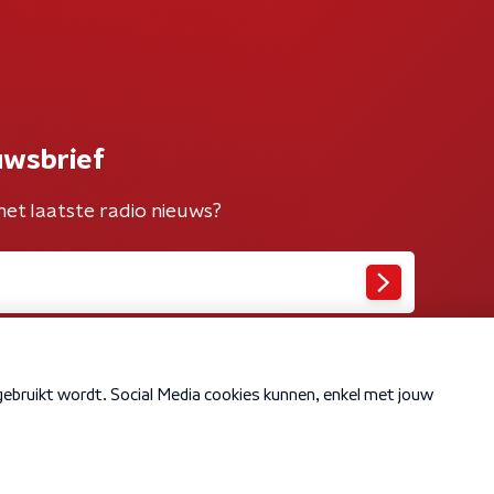
uwsbrief
het laatste radio nieuws?
Cookiebeleid