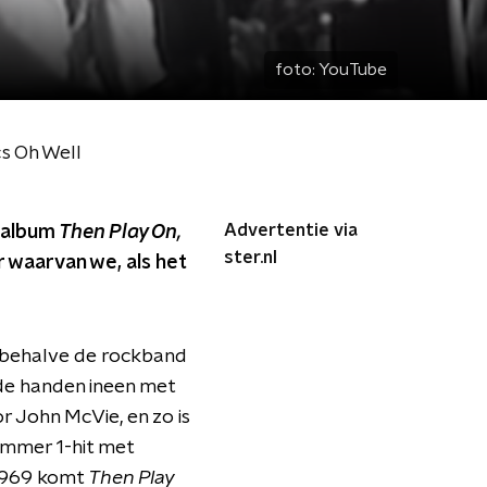
foto:
YouTube
s Oh Well
Advertentie via
e album
Then Play On,
ster.nl
 waarvan we, als het
sbehalve de rockband
 de handen ineen met
 John McVie, en zo is
ummer 1-hit met
 1969 komt
Then Play