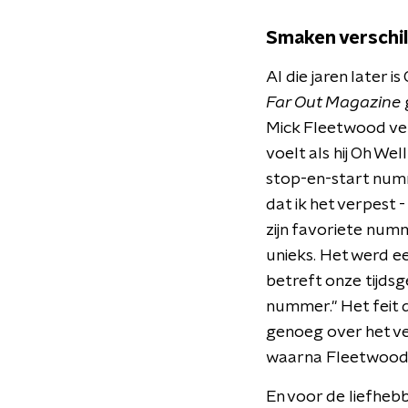
Smaken verschil
Al die jaren later i
Far Out Magazine
Mick Fleetwood ver
voelt als hij Oh Wel
stop-en-start numme
dat ik het verpest - 
zijn favoriete numm
unieks. Het werd e
betreft onze tijdsg
nummer." Het feit 
genoeg over het ve
waarna Fleetwood n
En voor de liefheb