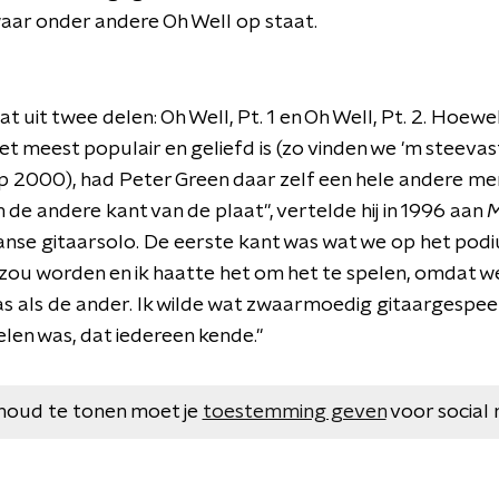
waar onder andere Oh Well op staat.
uit twee delen: Oh Well, Pt. 1 en Oh Well, Pt. 2. Hoewe
t meest populair en geliefd is (zo vinden we 'm steevast
 2000), had Peter Green daar zelf een hele andere men
 de andere kant van de plaat", vertelde hij in 1996 aan
M
anse gitaarsolo. De eerste kant was wat we op het podi
t zou worden en ik haatte het om het te spelen, omdat w
s als de ander. Ik wilde wat zwaarmoedig gitaargespeel
elen was, dat iedereen kende."
houd te tonen moet je
toestemming geven
voor social 