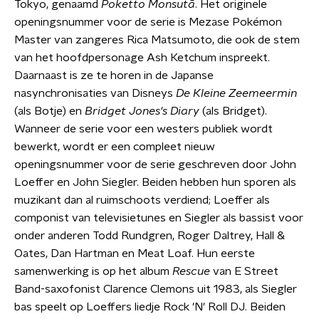
Tokyo, genaamd
Poketto Monsutā
. Het originele
openingsnummer voor de serie is Mezase Pokémon
Master van zangeres Rica Matsumoto, die ook de stem
van het hoofdpersonage Ash Ketchum inspreekt.
Daarnaast is ze te horen in de Japanse
nasynchronisaties van Disneys
De Kleine Zeemeermin
(als Botje) en
Bridget Jones's Diary
(als Bridget).
Wanneer de serie voor een westers publiek wordt
bewerkt, wordt er een compleet nieuw
openingsnummer voor de serie geschreven door John
Loeffer en John Siegler. Beiden hebben hun sporen als
muzikant dan al ruimschoots verdiend; Loeffer als
componist van televisietunes en Siegler als bassist voor
onder anderen Todd Rundgren, Roger Daltrey, Hall &
Oates, Dan Hartman en Meat Loaf. Hun eerste
samenwerking is op het album
Rescue
van E Street
Band-saxofonist Clarence Clemons uit 1983, als Siegler
bas speelt op Loeffers liedje Rock 'N' Roll DJ. Beiden