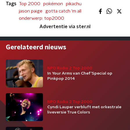
Tags
Top 2000
pokémon
pikachu
jason paige
gotta catch 'm all
onderwerp: top2000
Advertentie via ster.nl
Gerelateerd nieuws
NPO Radio 2 Top 2000
In Your Arms van Chef'Special op
Pinkpop 2014
NPO Radio 2 Top 2000
Cyndi Lauper verbluft met orkestrale
liveversie True Colors