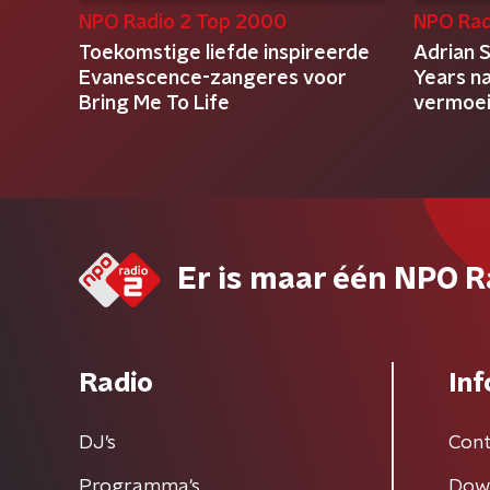
NPO Radio 2 Top 2000
NPO Rad
Toekomstige liefde inspireerde
Adrian S
Evanescence-zangeres voor
Years na
Bring Me To Life
vermoei
Er is maar één NPO R
Radio
Inf
DJ’s
Cont
Programma's
Dow