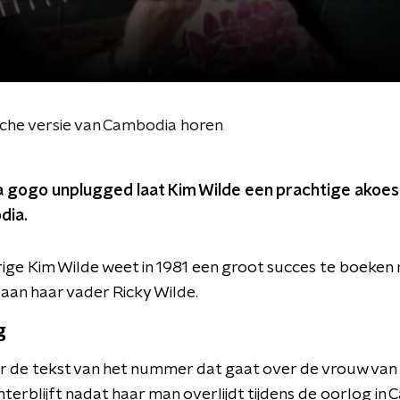
sche versie van Cambodia horen
a gogo unplugged laat Kim Wilde een prachtige akoes
dia.
rige Kim Wilde weet in 1981 een groot succes te boeke
 aan haar vader Ricky Wilde.
g
haar de tekst van het nummer dat gaat over de vrouw va
chterblijft nadat haar man overlijdt tijdens de oorlog in