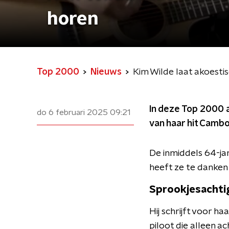
horen
Top 2000
Nieuws
Kim Wilde laat akoesti
In deze Top 2000 
do 6 februari 2025
09:21
van haar hit Cambo
De inmiddels 64-ja
heeft ze te danken
Sprookjesachti
Hij schrijft voor 
piloot die alleen a