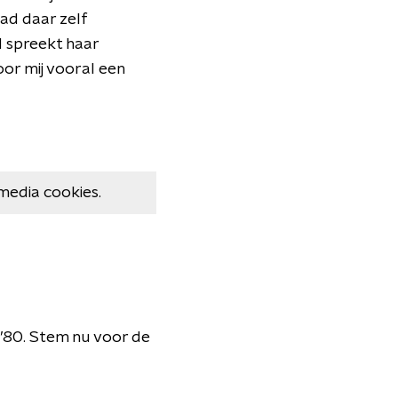
had daar zelf
d spreekt haar
or mij vooral een
media cookies.
 ’80. Stem nu voor de