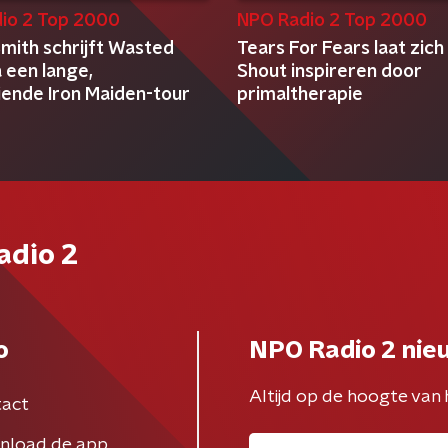
io 2 Top 2000
NPO Radio 2 Top 2000
mith schrijft Wasted
Tears For Fears laat zich
 een lange,
Shout inspireren door
ende Iron Maiden-tour
primaltherapie
adio 2
o
NPO Radio 2 nie
Altijd op de hoogte van 
act
nload de app