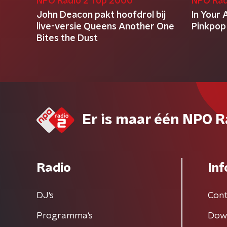
NPO Radio 2 Top 2000
NPO Rad
John Deacon pakt hoofdrol bij
In Your 
live-versie Queens Another One
Pinkpop
Bites the Dust
Er is maar één NPO R
Radio
Inf
DJ’s
Cont
Programma's
Dow