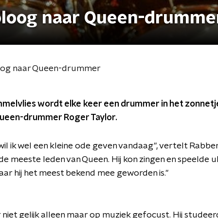
ioloog naar Queen-drumme
oloog naar Queen-drummer
melvlies wordt elke keer een drummer in het zonnetje
Queen-drummer Roger Taylor.
il ik wel een kleine ode geven vandaag", vertelt Rabber
de meeste leden van Queen. Hij kon zingen en speelde uk
ar hij het meest bekend mee geworden is."
niet gelijk alleen maar op muziek gefocust. Hij studeer