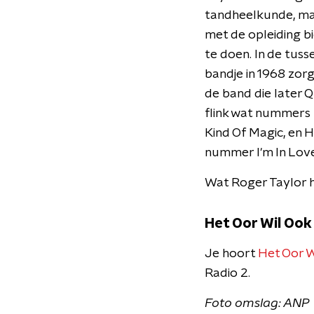
tandheelkunde, maar
met de opleiding bi
te doen. In de tusse
bandje in 1968 zorg
de band die later Qu
flink wat nummers 
Kind Of Magic, en H
nummer I'm In Love
Wat Roger Taylor h
Het Oor Wil Ook
Je hoort
Het Oor W
Radio 2.
Foto omslag: ANP