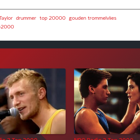
Taylor
drummer
top 20000
gouden trommelvlies
op2000