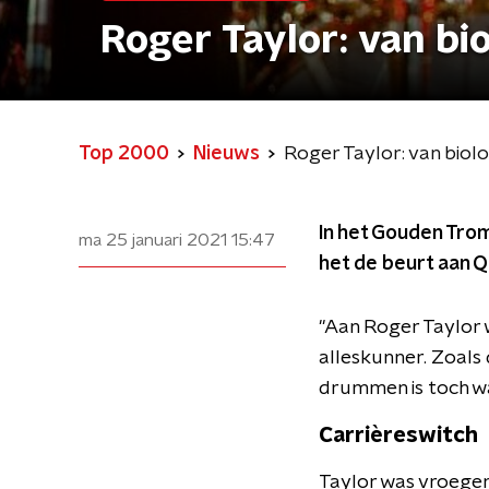
Roger Taylor: van b
Top 2000
Nieuws
Roger Taylor: van bi
In het Gouden Trom
ma 25 januari 2021
15:47
het de beurt aan 
"Aan Roger Taylor w
alleskunner. Zoals 
drummen is toch wa
Carrièreswitch
Taylor was vroeger 