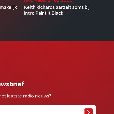
NPO Radio 2 Top 2000
makelijk
Keith Richards aarzelt soms bij
intro Paint It Black
uwsbrief
het laatste radio nieuws?