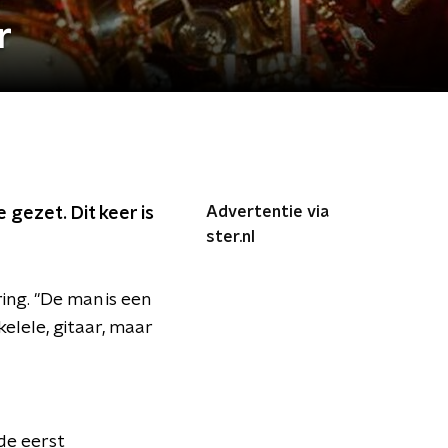
r
Advertentie via
 gezet. Dit keer is
ster.nl
ing. "De man is een
elele, gitaar, maar
de eerst