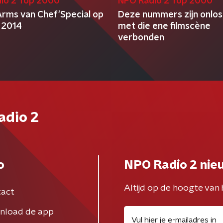
io 2 Top 2000
NPO Radio 2 Top 2000
Arms van Chef'Special op
Deze nummers zijn onlos
 2014
met die ene filmscène
verbonden
adio 2
o
NPO Radio 2 nie
Altijd op de hoogte van 
act
nload de app