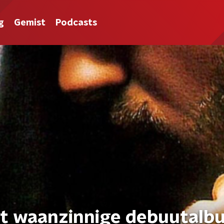
g
Gemist
Podcasts
et waanzinnige debuutalb