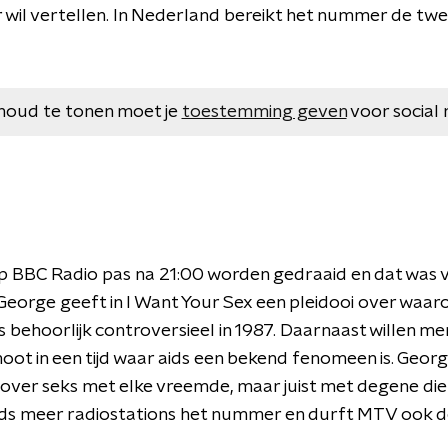
 wil vertellen. In Nederland bereikt het nummer de twe
houd te tonen moet je
toestemming geven
voor social 
 BBC Radio pas na 21:00 worden gedraaid en dat was v
 George geeft in I Want Your Sex een pleidooi over waa
 behoorlijk controversieel in 1987. Daarnaast willen men
ot in een tijd waar aids een bekend fenomeen is. George
over seks met elke vreemde, maar juist met degene die 
eds meer radiostations het nummer en durft MTV ook de