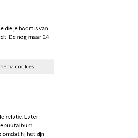
 die je hoort is van
idt. De nog maar 24-
media cookies.
e relatie. Later
n debuutalbum
 omdat hij het zijn