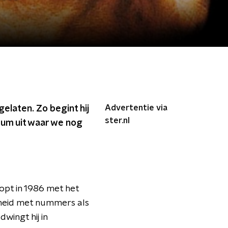
Advertentie via
laten. Zo begint hij
ster.nl
bum uit waar we nog
opt in 1986 met het
heid met nummers als
h
dwingt hij in