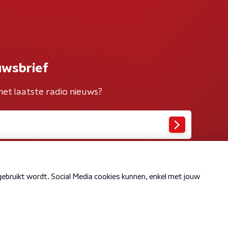
uwsbrief
het laatste radio nieuws?
Cookiebeleid