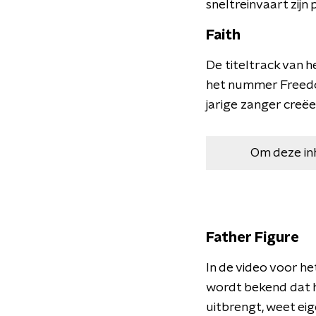
sneltreinvaart zijn
Faith
De titeltrack van h
het nummer Freedo
jarige zanger creëer
Om deze in
Father Figure
In de video voor he
wordt bekend dat h
uitbrengt, weet eige