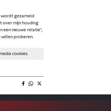
 in wordt gezameld
t over mijn houding
n een nieuwe relatie",
 willen proberen.
media cookies.