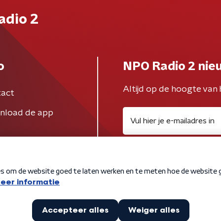
adio 2
o
NPO Radio 2 nie
Altijd op de hoogte van 
act
nload de app