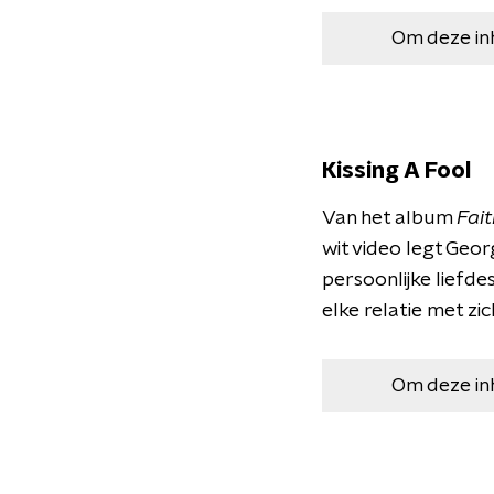
Om deze in
Kissing A Fool
Van het album
Fai
wit video legt Geo
persoonlijke liefde
elke relatie met zi
Om deze in