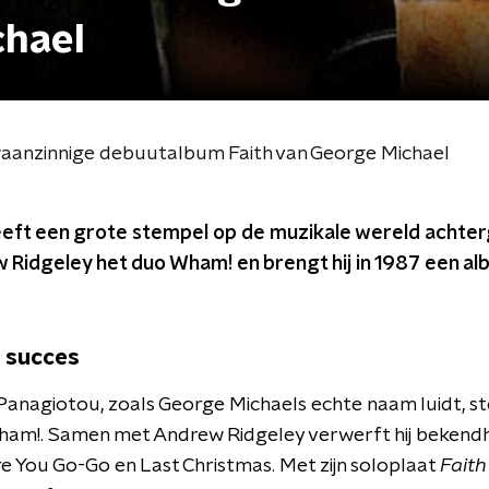
chael
waanzinnige debuutalbum Faith van George Michael
eft een grote stempel op de muzikale wereld achterge
Ridgeley het duo Wham! en brengt hij in 1987 een al
r succes
Panagiotou, zoals George Michaels echte naam luidt, st
ham!. Samen met Andrew Ridgeley verwerft hij bekend
You Go-Go en Last Christmas. Met zijn soloplaat
Fait