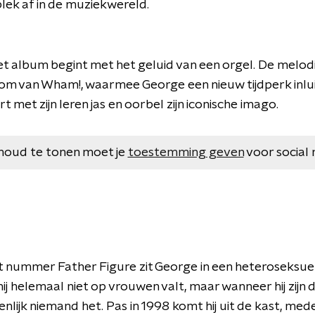
 plek af in de muziekwereld.
et album begint met het geluid van een orgel. De melodie
m van Wham!, waarmee George een nieuw tijdperk inlu
t met zijn leren jas en oorbel zijn iconische imago.
houd te tonen moet je
toestemming geven
voor social 
t nummer Father Figure zit George in een heteroseksuel
ij helemaal niet op vrouwen valt, maar wanneer hij zij
nlijk niemand het. Pas in 1998 komt hij uit de kast, mede