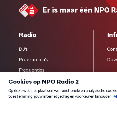
Er is maar één NPO R
Radio
Inf
DJ’s
Cont
Programma's
Dow
Frequenties
Algemene voorwaarden
Privacybeleid