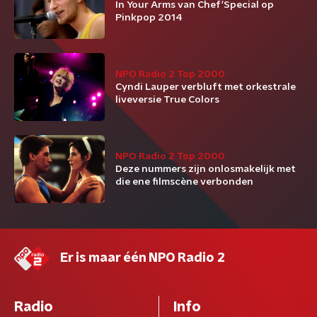
In Your Arms van Chef'Special op
Pinkpop 2014
NPO Radio 2 Top 2000
Cyndi Lauper verbluft met orkestrale
liveversie True Colors
NPO Radio 2 Top 2000
Deze nummers zijn onlosmakelijk met
die ene filmscène verbonden
Er is maar één NPO Radio 2
Radio
Info