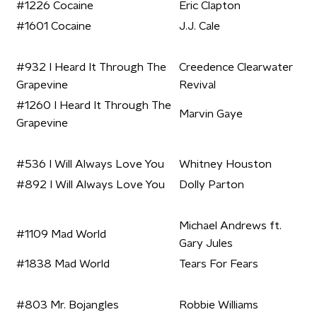
#1226 Cocaine
Eric Clapton
#1601 Cocaine
J.J. Cale
#932 I Heard It Through The
Creedence Clearwater
Grapevine
Revival
#1260 I Heard It Through The
Marvin Gaye
Grapevine
#536 I Will Always Love You
Whitney Houston
#892 I Will Always Love You
Dolly Parton
Michael Andrews ft.
#1109 Mad World
Gary Jules
#1838 Mad World
Tears For Fears
#803 Mr. Bojangles
Robbie Williams