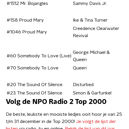
#1512 Mr. Bojangles
Sammy Davis Jr.
#158 Proud Mary
Ike & Tina Turner
Creedence Clearwater
#1046 Proud Mary
Revival
George Michael &
#60 Somebody To Love (Live)
Queen
#70 Somebody To Love
Queen
#20 The Sound Of Silence
Disturbed
#23 The Sound Of Silence
Simon & Garfunkel
Volg de NPO Radio 2 Top 2000
De beste, leukste en mooiste liedjes ooit hoor je van 25
t/m 31 december in de Top 2000!
Je volgt de lijst der
lijsten
via radio, tv en online.
Bekijk de lijst van dit jaar.