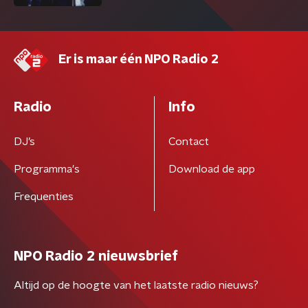
Er is maar één NPO Radio 2
Radio
Info
DJ’s
Contact
Programma's
Download de app
Frequenties
NPO Radio 2 nieuwsbrief
Altijd op de hoogte van het laatste radio nieuws?