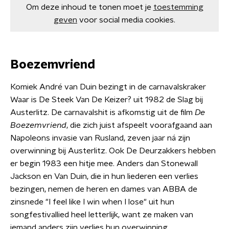
Om deze inhoud te tonen moet je
toestemming
geven
voor social media cookies.
Boezemvriend
Komiek André van Duin bezingt in de carnavalskraker
Waar is De Steek Van De Keizer? uit 1982 de Slag bij
Austerlitz. De carnavalshit is afkomstig uit de film
De
Boezemvriend
, die zich juist afspeelt voorafgaand aan
Napoleons invasie van Rusland, zeven jaar ná zijn
overwinning bij Austerlitz. Ook De Deurzakkers hebben
er begin 1983 een hitje mee. Anders dan Stonewall
Jackson en Van Duin, die in hun liederen een verlies
bezingen, nemen de heren en dames van ABBA de
zinsnede "I feel like I win when I lose" uit hun
songfestivallied heel letterlijk, want ze maken van
iemand anders zijn verlies hun overwinning.