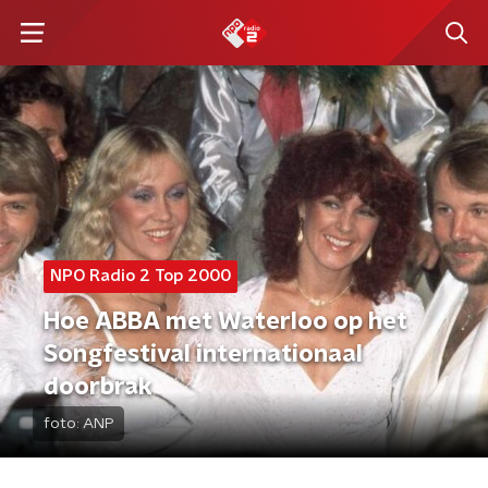
NPO Radio 2 Top 2000
Hoe ABBA met Waterloo op het
Songfestival internationaal
doorbrak
foto:
ANP