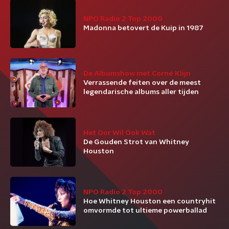
NPO Radio 2 Top 2000
Madonna betovert de Kuip in 1987
De Albumshow met Corné Klijn
Verrassende feiten over de meest
legendarische albums aller tijden
Het Oor Wil Ook Wat
De Gouden Strot van Whitney
Houston
NPO Radio 2 Top 2000
Hoe Whitney Houston een countryhit
omvormde tot ultieme powerballad