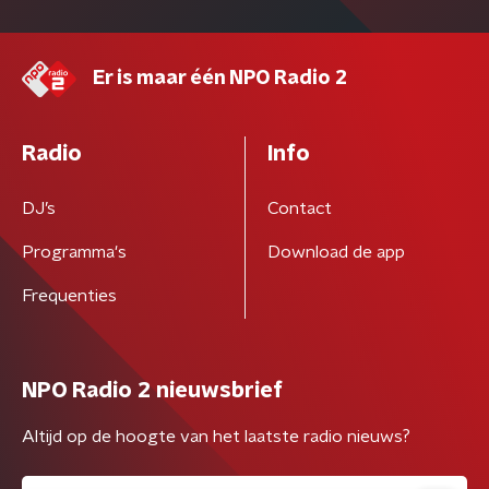
Er is maar één NPO Radio 2
Radio
Info
DJ’s
Contact
Programma's
Download de app
Frequenties
NPO Radio 2 nieuwsbrief
Altijd op de hoogte van het laatste radio nieuws?