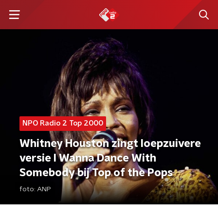
NPO Radio 2 Top 2000
Whitney Houston zingt loepzuivere
versie I Wanna Dance With
Somebody bij Top of the Pops
foto:
ANP