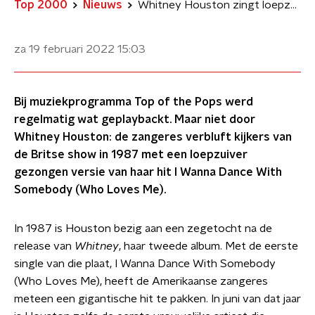
Top 2000
Nieuws
Whitney Houston zingt loepzuivere versie I Wanna Dance With Somebody bij Top of the Pops
za 19 februari 2022
15:03
Bij muziekprogramma Top of the Pops werd
regelmatig wat geplaybackt. Maar niet door
Whitney Houston: de zangeres verbluft kijkers van
de Britse show in 1987 met een loepzuiver
gezongen versie van haar hit I Wanna Dance With
Somebody (Who Loves Me).
In 1987 is Houston bezig aan een zegetocht na de
release van
Whitney
, haar tweede album. Met de eerste
single van die plaat, I Wanna Dance With Somebody
(Who Loves Me), heeft de Amerikaanse zangeres
meteen een gigantische hit te pakken. In juni van dat jaar