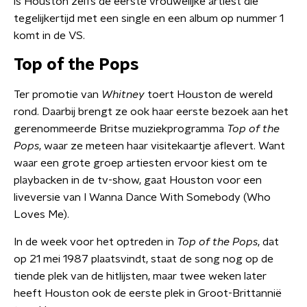
is Houston zelfs de eerste vrouwelijke artiest die
tegelijkertijd met een single en een album op nummer 1
komt in de VS.
Top of the Pops
Ter promotie van
Whitney
toert Houston de wereld
rond. Daarbij brengt ze ook haar eerste bezoek aan het
gerenommeerde Britse muziekprogramma
Top of the
Pops
, waar ze meteen haar visitekaartje aflevert. Want
waar een grote groep artiesten ervoor kiest om te
playbacken in de tv-show, gaat Houston voor een
liveversie van I Wanna Dance With Somebody (Who
Loves Me).
In de week voor het optreden in
Top of the Pops
, dat
op 21 mei 1987 plaatsvindt, staat de song nog op de
tiende plek van de hitlijsten, maar twee weken later
heeft Houston ook de eerste plek in Groot-Brittannië