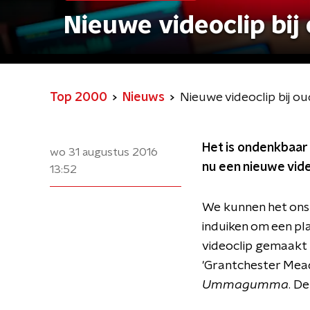
Nieuwe videoclip bi
Top 2000
Nieuws
Nieuwe videoclip bij 
Het is ondenkbaar 
wo 31 augustus 2016
nu een nieuwe vide
13:52
We kunnen het ons 
induiken om een pla
videoclip gemaakt 
'Grantchester Meado
Ummagumma
. D