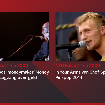
io 2 Top 2000
NPO Radio 2 Top 2000
oyds 'moneymaker' Money
In Your Arms van Chef'Sp
klaagzang over geld
Pinkpop 2014