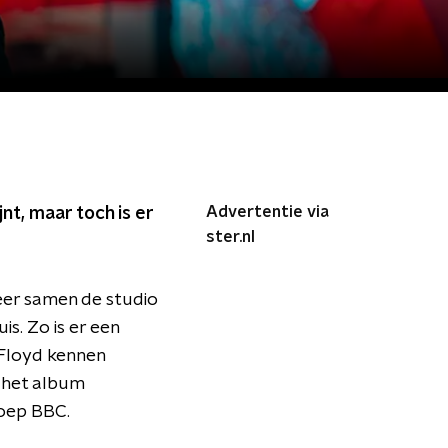
Advertentie via
nt, maar toch is er
ster.nl
eer samen de studio
s. Zo is er een
 Floyd kennen
p het album
roep BBC.