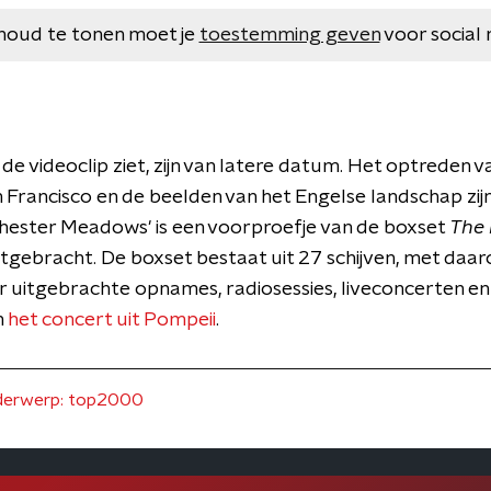
houd te tonen moet je
toestemming geven
voor social 
 de videoclip ziet, zijn van latere datum. Het optreden va
 Francisco en de beelden van het Engelse landschap zijn 
hester Meadows' is een voorproefje van de boxset
The 
gebracht. De boxset bestaat uit 27 schijven, met daa
er uitgebrachte opnames, radiosessies, liveconcerten 
n
het concert uit Pompeii
.
derwerp: top2000