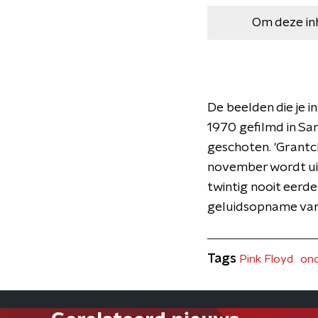
Om deze in
De beelden die je in
1970 gefilmd in San
geschoten. 'Grantc
november wordt uit
twintig nooit eerd
geluidsopname va
Tags
Pink Floyd
on