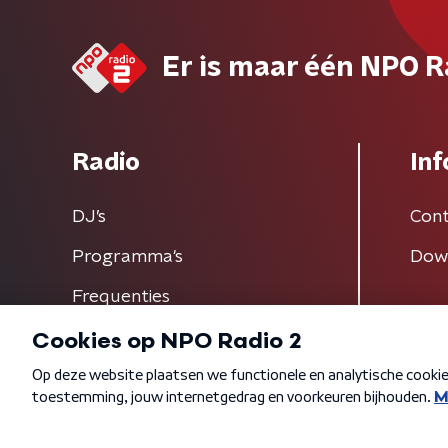
Er is maar één NPO R
Radio
Inf
DJ’s
Cont
Programma's
Dow
Frequenties
Algemene voorwaarden
Privacybeleid