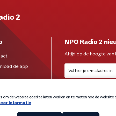
adio 2
o
NPO Radio 2 nie
Altijd op de hoogte van 
act
nload de app