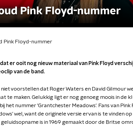
j oud Pink Floyd-nummer
oud Pink Floyd-nummer
dat er ooit nog nieuw materiaal van Pink Floyd verschij
oclip van de band.
niet voorstellen dat Roger Waters en David Gilmour w
at te maken. Gelukkig ligt er nog genoeg moois in de klui
bij het nummer 'Grantchester Meadows'. Fans van Pink
ws' wel, want de originele versie ervan is te vinden o
e geluidsopname is in 1969 gemaakt door de Britse om