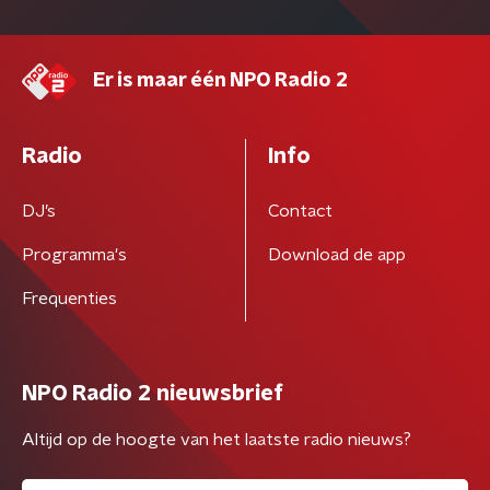
Er is maar één NPO Radio 2
Radio
Info
DJ’s
Contact
Programma's
Download de app
Frequenties
NPO Radio 2 nieuwsbrief
Altijd op de hoogte van het laatste radio nieuws?