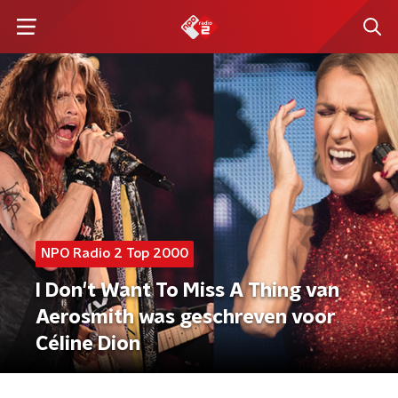
NPO Radio 2 Top 2000
I Don't Want To Miss A Thing van
Aerosmith was geschreven voor
Céline Dion