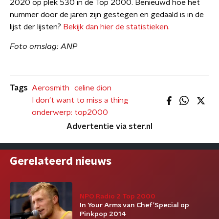
2020 op plek 530 in de Top 2000. Benieuwd hoe het
nummer door de jaren zijn gestegen en gedaald is in de
lijst der lijsten?
Bekijk dan hier de statistieken.
Foto omslag: ANP
Tags
Aerosmith
celine dion
I don't want to miss a thing
onderwerp: top2000
Advertentie via ster.nl
Gerelateerd nieuws
NPO Radio 2 Top 2000
In Your Arms van Chef'Special op
Pinkpop 2014