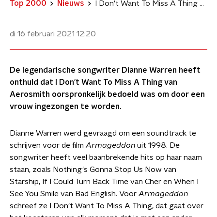
Top 2000
Nieuws
I Don't Want To Miss A Thing van Aerosmith was geschreven voor Céline Dion
di 16 februari 2021
12:20
De legendarische songwriter Dianne Warren heeft
onthuld dat I Don't Want To Miss A Thing van
Aerosmith oorspronkelijk bedoeld was om door een
vrouw ingezongen te worden.
Dianne Warren werd gevraagd om een soundtrack te
schrijven voor de film
Armageddon
uit 1998. De
songwriter heeft veel baanbrekende hits op haar naam
staan, zoals Nothing's Gonna Stop Us Now van
Starship, If I Could Turn Back Time van Cher en When I
See You Smile van Bad English. Voor
Armageddon
schreef ze I Don't Want To Miss A Thing, dat gaat over