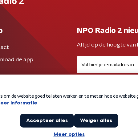
adio 2
o
NPO Radio 2 nie
Altijd op de hoogte van 
act
nload de app