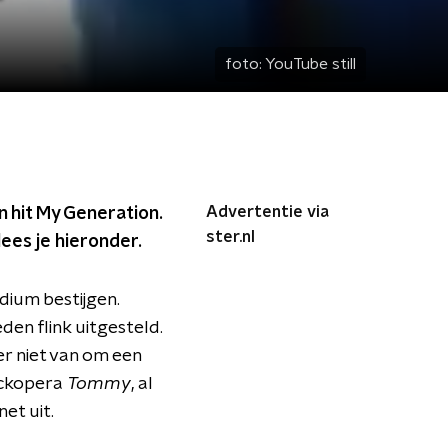
foto:
YouTube still
Advertentie via
 hit My Generation.
ster.nl
ees je hieronder.
ium bestijgen.
n flink uitgesteld.
r niet van om een
ockopera
Tommy
, al
et uit.