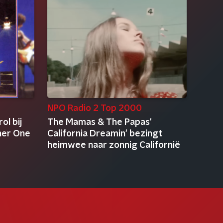
NPO Radio 2 Top 2000
l bij
The Mamas & The Papas'
her One
California Dreamin' bezingt
heimwee naar zonnig Californië