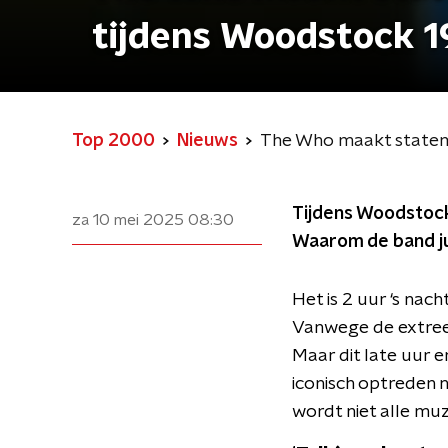
tijdens Woodstock 
Top 2000
Nieuws
The Who maakt statem
Tijdens Woodstock 
za 10 mei 2025
08:30
Waarom de band ju
Het is 2 uur ‘s na
Vanwege de extreem
Maar dit late uur 
iconisch optreden 
wordt niet alle muz