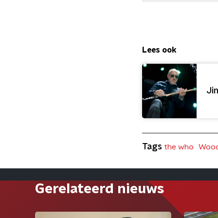
Lees ook
Ji
Tags
the who
Wood
Gerelateerd nieuws