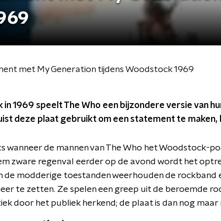
1969
ent met My Generation tijdens Woodstock 1969
in 1969 speelt The Who een bijzondere versie van hun
ist deze plaat gebruikt om een statement te maken, l
chts wanneer de mannen van The Who het Woodstock-pod
 zware regenval eerder op de avond wordt het optrede
en de modderige toestanden weerhouden de rockband e
neer te zetten. Ze spelen een greep uit de beroemde r
iek door het publiek herkend; de plaat is dan nog maar n