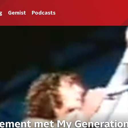
g
Gemist
Podcasts
ement met My Generatio