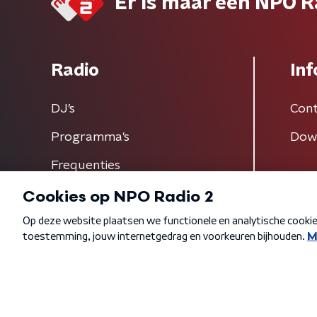
Er is maar één NPO R
Radio
Inf
DJ’s
Cont
Programma's
Dow
Frequenties
Algemene voorwaarden
Privacybeleid