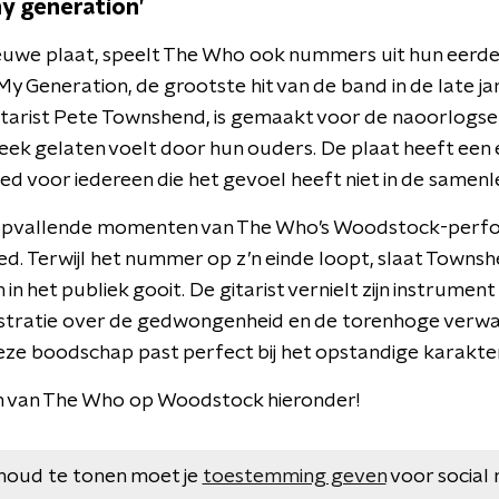
my generation’
uwe plaat, speelt The Who ook nummers uit hun eerder
y Generation, de grootste hit van de band in de late ja
tarist Pete Townshend, is gemaakt voor de naoorlogse 
steek gelaten voelt door hun ouders. De plaat heeft een
ed voor iedereen die het gevoel heeft niet in de samenl
opvallende momenten van The Who’s Woodstock-perfo
lied. Terwijl het nummer op z’n einde loopt, slaat Townsh
 in het publiek gooit. De gitarist vernielt zijn instrument
stratie over de gedwongenheid en de torenhoge verwa
eze boodschap past perfect bij het opstandige karakte
en van The Who op Woodstock hieronder!
houd te tonen moet je
toestemming geven
voor social 