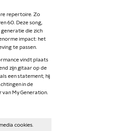
e repertoire. Zo
ren 60. Deze song,
generatie die zich
 enorme impact: het
eving te passen.
rmance vindt plaats
end zijn gitaar op de
 als een statement; hij
chtingen in de
r van My Generation.
media cookies.