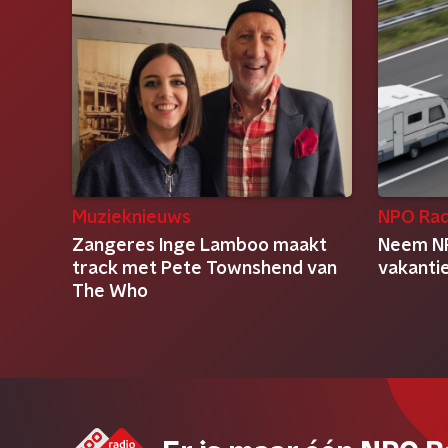
Muzieknieuws
NPO Rad
Zangeres Inge Lamboo maakt
Neem NP
track met Pete Townshend van
vakanti
The Who