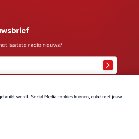
uwsbrief
het laatste radio nieuws?
Cookiebeleid