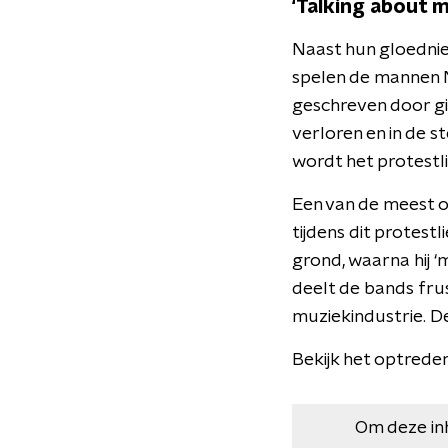
‘Talking about 
Naast hun gloednie
spelen de mannen M
geschreven door gi
verloren en in de 
wordt het protestli
Een van de meest 
tijdens dit protest
grond, waarna hij ‘m
deelt de bands fru
muziekindustrie. D
Bekijk het optred
Om deze in