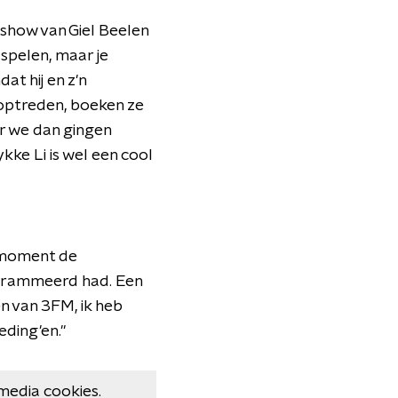
dshow van Giel Beelen
 spelen, maar je
at hij en z'n
ptreden, boeken ze
r we dan gingen
kke Li is wel een cool
e moment de
ogrammeerd had. Een
n van 3FM, ik heb
ding'en."
media cookies.