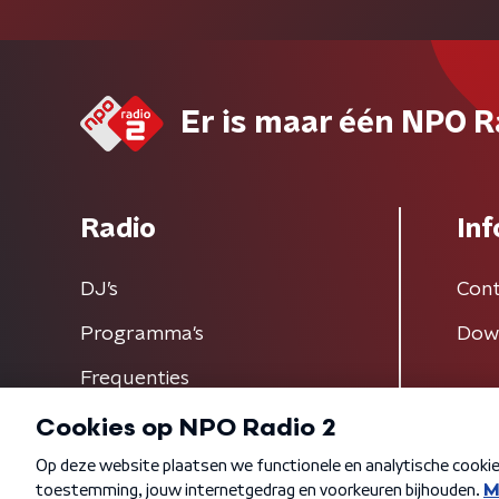
Er is maar één NPO R
Radio
Inf
DJ’s
Cont
Programma's
Dow
Frequenties