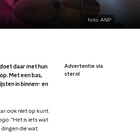
foto:
ANP
Advertentie via
r doet daar met hun
ster.nl
op. Met een bas,
sten in binnen- en
ar ook niet op kunt
ogo
. "Het is iets wat
 dingen die wat