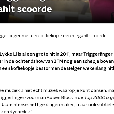
ahit scoorde
riggerfinger met een koffiekopje een megahit scoorde
 Lykke Li is al een grote hit in 2011, maar Triggerfinge
ver in de ochtendshow van 3FM nog een schepje boven
 een koffiekopje bestormen de Belgen wekenlang hitlij
e muziek is niet echt muziek waarop je kunt dansen, ma
Triggerfinger-voorman Ruben Block in de
Top 2000 a g
edaan: intense, heftige dingen maken, maar ook subtiele
ank en dynamiek."