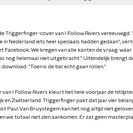
 de Triggerfinger-cover van I Follow Rivers vereeuwigd.
in Nederland iets heel speciaals hadden gedaan", verte
met Facebook. We kregen van alle kanten de vraag: waar 
s nog helemaal niet uitgebracht." Uiteindelijk brengt
s download. "Toen is de bal echt gaan rollen."
van I Follow Rivers kleurt het hele voorjaar de hitlijste
jk en Zwitserland. Triggerfinger pakt dat jaar vier bela
ist Paul Van Bruystegem kan het nog altijd niet geloven
n we totaal niet zien aankomen. Er zat geen masterplan