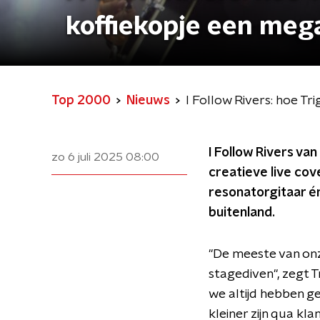
koffiekopje een meg
Top 2000
Nieuws
I Follow Rivers: hoe T
I Follow Rivers van
zo 6 juli 2025
08:00
creatieve live co
resonatorgitaar én
buitenland.
"De meeste van onz
stagediven", zegt 
we altijd hebben g
kleiner zijn qua kl