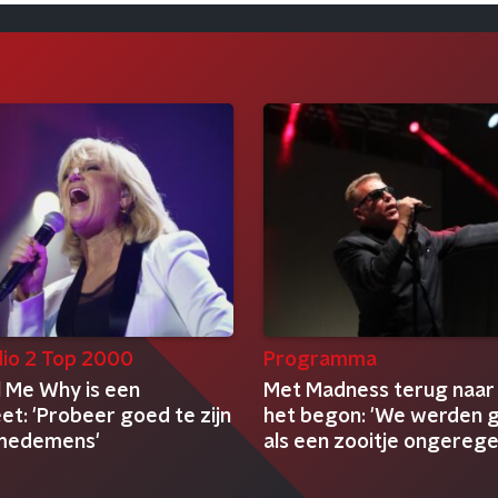
io 2 Top 2000
Programma
l Me Why is een
Met Madness terug naar
t: 'Probeer goed te zijn
het begon: 'We werden 
 medemens'
als een zooitje ongereg
clowns'