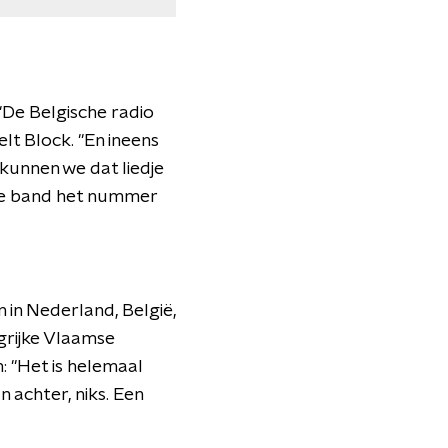
 "De Belgische radio
lt Block. "En ineens
kunnen we dat liedje
 de band het nummer
n in Nederland, België,
ngrijke Vlaamse
: "Het is helemaal
 achter, niks. Een