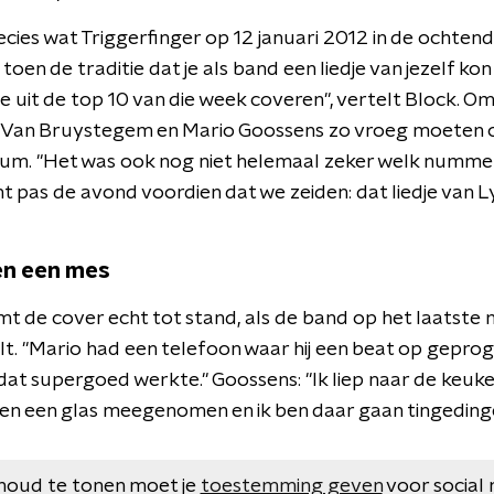
recies wat Triggerfinger op 12 januari 2012 in de ochten
toen de traditie dat je als band een liedje van jezelf kon
e uit de top 10 van die week coveren", vertelt Block. Omd
Van Bruystegem en Mario Goossens zo vroeg moeten o
rsum. "Het was ook nog niet helemaal zeker welk numme
t pas de avond voordien dat we zeiden: dat liedje van Ly
 en een mes
omt de cover echt tot stand, als de band op het laatst
t. "Mario had een telefoon waar hij een beat op gepr
dat supergoed werkte." Goossens: "Ik liep naar de keuke
 en een glas meegenomen en ik ben daar gaan tingedinge
houd te tonen moet je
toestemming geven
voor social 