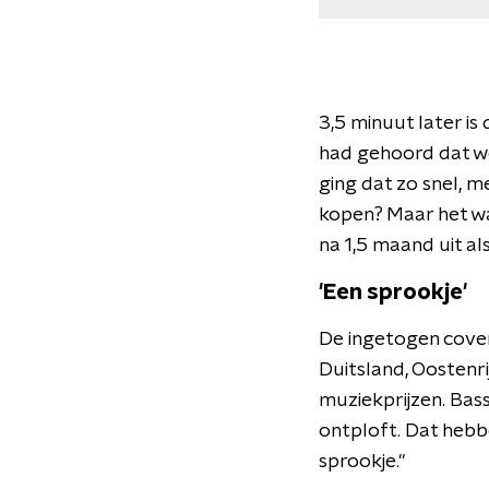
3,5 minuut later is
had gehoord dat we 
ging dat zo snel, 
kopen? Maar het wa
na 1,5 maand uit al
'Een sprookje'
De ingetogen cover 
Duitsland, Oostenri
muziekprijzen. Bass
ontploft. Dat hebbe
sprookje."