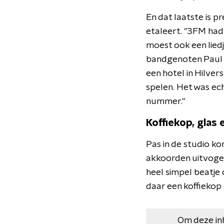
En dat laatste is p
etaleert. "3FM had 
moest ook een liedj
bandgenoten Paul 
een hotel in Hilve
spelen. Het was ech
nummer."
Koffiekop, glas
Pas in de studio k
akkoorden uitvogel
heel simpel beatje 
daar een koffiekop
Om deze in