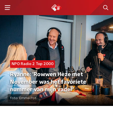
NPO Radio 2 Top 2000
Ryanne: 'Rowwen Hèze met
November was het favoriete
nummer van mijn vader'
foto:
Emma Pot