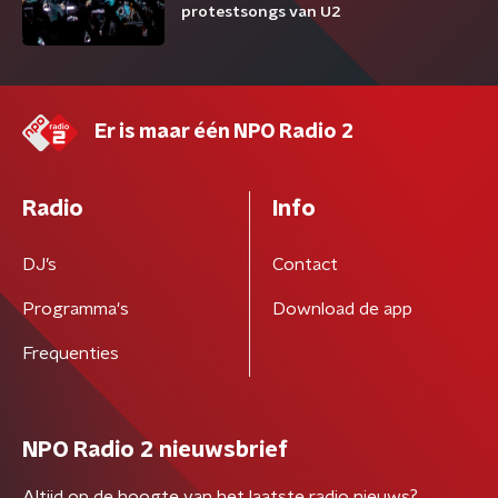
protestsongs van U2
Er is maar één NPO Radio 2
Radio
Info
DJ’s
Contact
Programma's
Download de app
Frequenties
NPO Radio 2 nieuwsbrief
Altijd op de hoogte van het laatste radio nieuws?