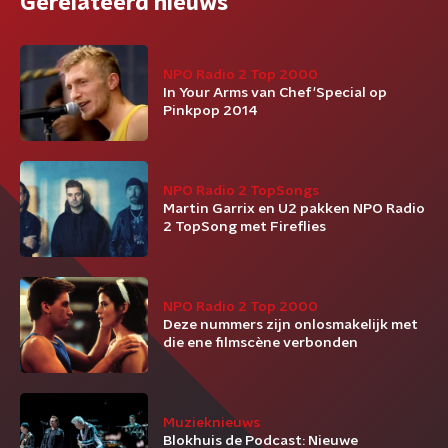
Gerelateerd nieuws
NPO Radio 2 Top 2000
In Your Arms van Chef'Special op
Pinkpop 2014
NPO Radio 2 TopSongs
Martin Garrix en U2 pakken NPO Radio
2 TopSong met Fireflies
NPO Radio 2 Top 2000
Deze nummers zijn onlosmakelijk met
die ene filmscène verbonden
Muzieknieuws
Blokhuis de Podcast: Nieuwe