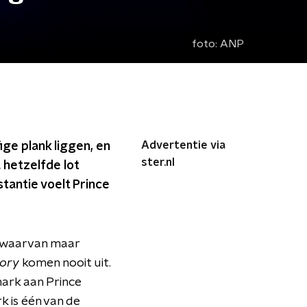
foto:
ANP
Advertentie via
ge plank liggen, en
ster.nl
 hetzelfde lot
stantie voelt Prince
, waarvan maar
ory
komen nooit uit.
mark aan Prince
 is één van de