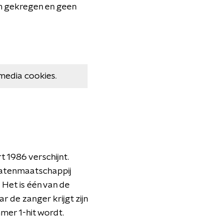
ten gekregen en geen
media cookies.
 1986 verschijnt.
latenmaatschappij
 Het is één van de
 de zanger krijgt zijn
mmer 1-hit wordt.