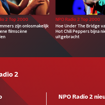
io 2 Top 2000
NPO Radio 2 Top 2000
mmers zijn onlosmakelijk
Hoe Under The Bridge v
 ene filmscène
Hot Chili Peppers bijna n
den
uitgebracht
adio 2
o
NPO Radio 2 nie