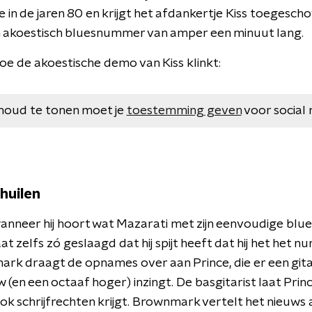
 in de jaren 80 en krijgt het afdankertje Kiss toegescho
n akoestisch bluesnummer van amper een minuut lang.
oe de akoestische demo van Kiss klinkt:
houd te tonen moet je
toestemming geven
voor social 
huilen
wanneer hij hoort wat Mazarati met zijn eenvoudige blue
aat zelfs zó geslaagd dat hij spijt heeft dat hij het het
rk draagt de opnames over aan Prince, die er een git
 (en een octaaf hoger) inzingt. De basgitarist laat Pr
ook schrijfrechten krijgt. Brownmark vertelt het nieuws