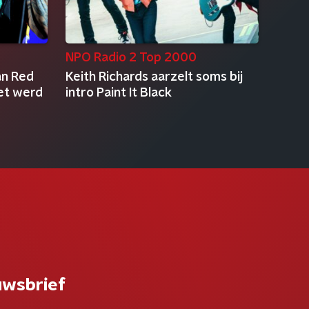
NPO Radio 2 Top 2000
an Red
Keith Richards aarzelt soms bij
iet werd
intro Paint It Black
uwsbrief