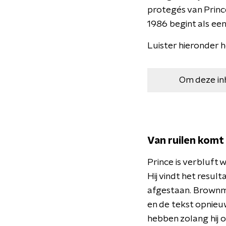
protegés van Prince
1986 begint als ee
Luister hieronder h
Om deze in
Van ruilen komt 
Prince is verbluft 
Hij vindt het result
afgestaan. Brownma
en de tekst opnieuw
hebben zolang hij 