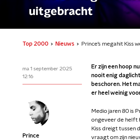
uitgebracht
Top 2000
Nieuws
Prince’s megahit Kiss w
Er zijn een hoop n
ma 1 september 2025
nooit enig daglich
12:16
beschoren. Het mag
er heel weinig voor
Medio jaren 80 is 
ongeveer de helft h
Kiss dreigt tussen 
Prince
vraagt om zijn nie