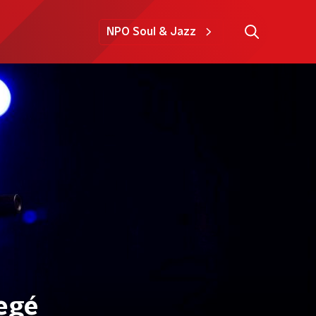
NPO Soul & Jazz
tegé