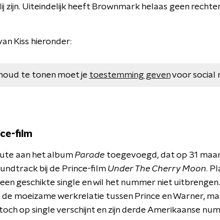
blij zijn. Uiteindelijk heeft Brownmark helaas geen rech
van Kiss hieronder:
houd te tonen moet je
toestemming geven
voor social 
ce-film
nute aan het album
Parade
toegevoegd, dat op 31 maart
oundtrack bij de Prince-film
Under The Cherry Moon
. P
een geschikte single en wil het nummer niet uitbrengen.
 de moeizame werkrelatie tussen Prince en Warner, maar
 toch op single verschijnt en zijn derde Amerikaanse nu