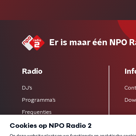
Er is maar één NPO R
Radio
Inf
DJ’s
Cont
Programma's
Dow
Frequenties