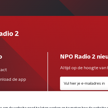
adio 2
o
NPO Radio 2 nie
Altijd op de hoogte van 
act
nload de app