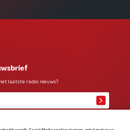
uwsbrief
het laatste radio nieuws?