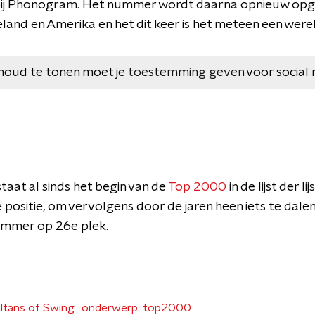
ij Phonogram. Het nummer wordt daarna opnieuw op
land en Amerika en het dit keer is het meteen een werel
houd te tonen moet je
toestemming geven
voor social 
staat al sinds het begin van de
Top 2000
in de lijst der l
ositie, om vervolgens door de jaren heen iets te dalen bi
ummer op 26e plek.
ltans of Swing
onderwerp: top2000