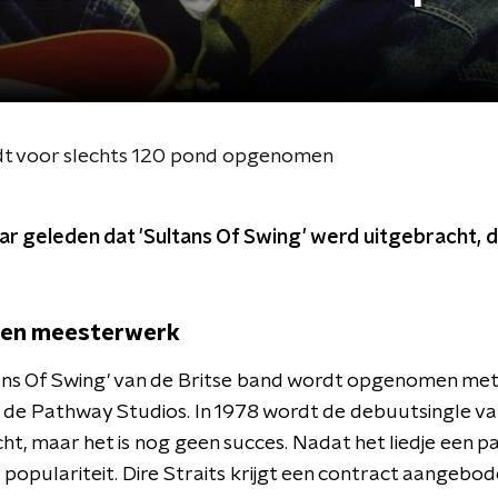
rdt voor slechts 120 pond opgenomen
jaar geleden dat 'Sultans Of Swing' werd uitgebracht, d
een meesterwerk
ns Of Swing' van de Britse band wordt opgenomen met
n de Pathway Studios. In 1978 wordt de debuutsingle van
ht, maar het is nog geen succes. Nadat het liedje een p
 de populariteit. Dire Straits krijgt een contract aangeb