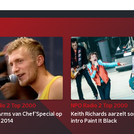
io 2 Top 2000
NPO Radio 2 Top 2000
Arms van Chef'Special op
Keith Richards aarzelt so
 2014
intro Paint It Black