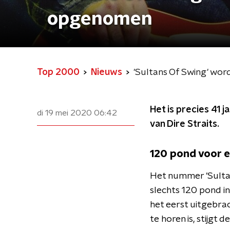
opgenomen
Top 2000
Nieuws
'Sultans Of Swing' wo
Het is precies 41 
di 19 mei 2020
06:42
van Dire Straits.
120 pond voor 
Het nummer 'Sulta
slechts 120 pond i
het eerst uitgebrac
te horen is, stijgt