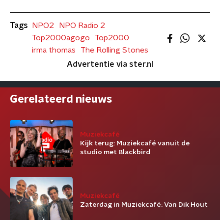
Tags
NPO2
NPO Radio 2
Top2000agogo
Top2000
irma thomas
The Rolling Stones
Advertentie via ster.nl
Gerelateerd nieuws
Muziekcafé
Kijk terug: Muziekcafé vanuit de
studio met Blackbird
Muziekcafé
Zaterdag in Muziekcafé: Van Dik Hout