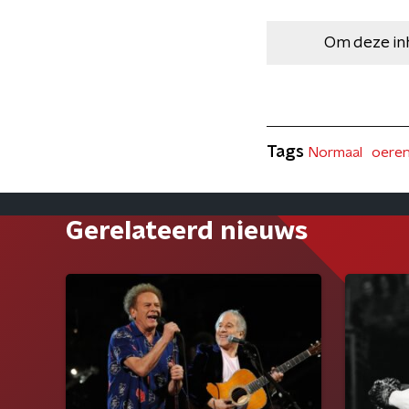
Om deze in
Tags
Normaal
oeren
Gerelateerd nieuws