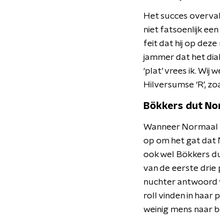
Het succes overval
niet fatsoenlijk een
feit dat hij op dez
jammer dat het dia
‘plat’ vrees ik. Wij
Hilversumse ‘R’, zo
Bökkers dut No
Wanneer Normaal a
op om het gat dat 
ook wel Bökkers du
van de eerste drie 
nuchter antwoord v
roll vinden in haa
weinig mens naar b