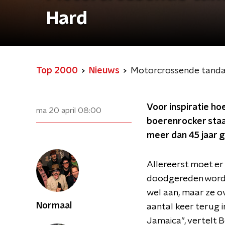
Hard
Top 2000
Nieuws
Motorcrossende tandar
Voor inspiratie ho
ma 20 april
08:00
boerenrocker staat
meer dan 45 jaar 
Allereerst moet er
doodgereden worden
wel aan, maar ze o
Normaal
aantal keer terug 
Jamaica”, vertelt B