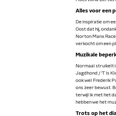
Alles voor een p
De inspiratie om ee
Oost dat hij, ondan
Norton Manx Racer 
verkocht om een pl
Muzikale beper
Normaal struikelt i
Jagdhond / ’T Is Kl
ook wel Frederik P
ons zeer bewust. B
terwijl ik met het
hebben we het muzi
Trots op het di