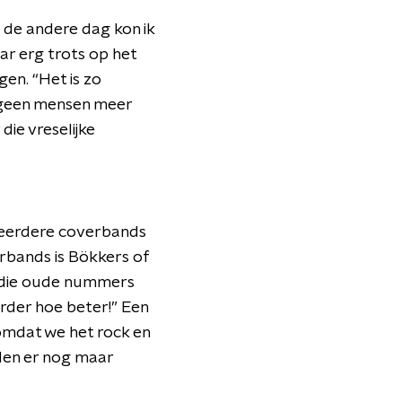
 de andere dag kon ik
aar erg trots op het
gen. “Het is zo
r geen mensen meer
die vreselijke
meerdere coverbands
rbands is Bökkers of
t die oude nummers
arder hoe beter!” Een
omdat we het rock en
den er nog maar