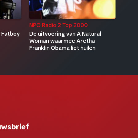
NPO Radio 2 Top 2000
s Fatboy
De uitvoering van A Natural
Woman waarmee Aretha
Franklin Obama liet huilen
uwsbrief