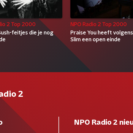
io 2 Top 2000
NPO Radio 2 Top 2000
ush-feitjes die je nog
Praise You heeft volgen
nde
Slim een open einde
adio 2
o
NPO Radio 2 nie