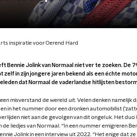
ts inspiratie voor Oerend Hard
eft Bennie Jolink van Normaal niet ver te zoeken. De 7
 zelf in zijn jongere jaren bekend als een échte moto
geleden dat Normaal de vaderlandse hitlijsten bestor
 een misverstand de wereld uit. Velen denken namelijk d
 in het nummer door een dronken automobilist (‘zatte k
verlijden niet aan de gevolgen van dit ongeluk. Het duo
in de liedjes van Normaal. “In een nummer emigreren Ber
ennie Jolink in een interview uit 2022. “Het enige dat z