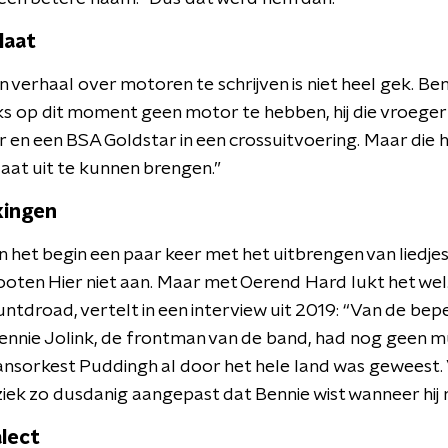
laat
n verhaal over motoren te schrijven is niet heel gek. Be
ks op dit moment geen motor te hebben, hij die vroeger 
en een BSA Goldstar in een crossuitvoering. Maar die h
aat uit te kunnen brengen.”
kingen
n het begin een paar keer met het uitbrengen van liedjes
ooten Hier niet aan. Maar met Oerend Hard lukt het wel.
untdroad, vertelt in een interview uit 2019: “Van de be
ennie Jolink, de frontman van de band, had nog geen mu
 dansorkest Puddingh al door het hele land was geweest
ek zo dusdanig aangepast dat Bennie wist wanneer hij 
alect