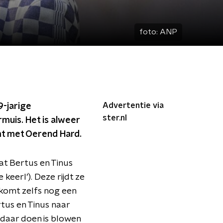
foto:
ANP
Advertentie via
9-jarige
ster.nl
rmuis. Het is alweer
mt met Oerend Hard.
at Bertus en Tinus
eerl’). Deze rijdt ze
 komt zelfs nog een
tus en Tinus naar
e daar doen is blowen