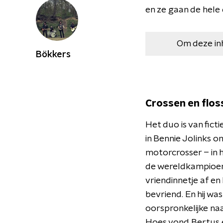
en ze gaan de hele
Om deze in
Bökkers
Crossen en flos
Het duo is van fict
in Bennie Jolinks o
motorcrosser – in h
de wereldkampioens
vriendinnetje af en 
bevriend. En hij wa
oorspronkelijke na
Hoes vond Bertus 