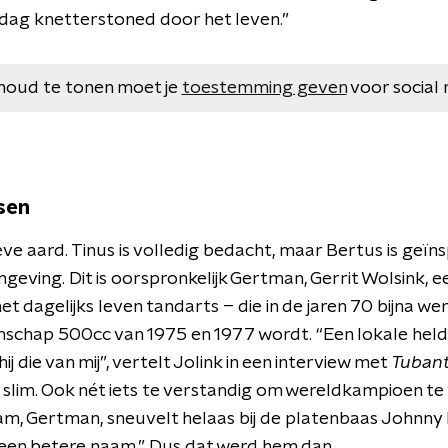
 dag knetterstoned door het leven.”
houd te tonen moet je
toestemming geven
voor social 
sen
ieve aard. Tinus is volledig bedacht, maar Bertus is geï
mgeving. Dit is oorspronkelijk Gertman, Gerrit Wolsink,
et dagelijks leven tandarts – die in de jaren 70 bijna w
chap 500cc van 1975 en 1977 wordt. “Een lokale held. I
hij die van mij”, vertelt Jolink in een interview met
Tubant
s slim. Ook nét iets te verstandig om wereldkampioen t
am, Gertman, sneuvelt helaas bij de platenbaas Johnny
een betere naam.” Dus dat werd hem dan.