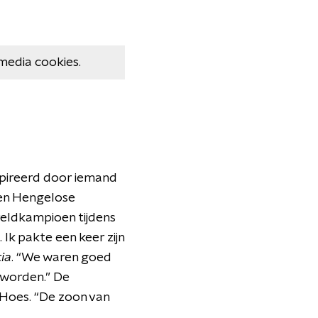
media cookies.
nspireerd door iemand
 een Hengelose
ereldkampioen tijdens
k pakte een keer zijn
ia
. “We waren goed
e worden.” De
 Hoes. “De zoon van