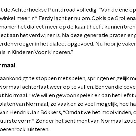
t de Achterhoekse Puntdroad volledig. “Van de ene op
 winkel meer in.” Ferdy lacht er nu om. Ook is de Grollen
e manier het dialect meer op de kaart heeft kunnen bren
lect aan het verdwijnen is. Na deze generatie praten e
 werden vroeger in het dialect opgevoed. Nu hoor je vaker 
als in Kinderen Voor Kinderen.”
rmaal
ankondigt te stoppen met spelen, springen er gelijk 
Normaal achterlaat weer op te vullen. Een van die cove
t Normaal. “We willen gewoon spelen en dan het liefs
platen van Normaal, zo vaak en zo veel mogelijk, hoe h
an Hendrik Jan Bökkers, “Omdat we het mooi vinden, 
r puurste vorm.” Zonder het sentiment van Normaal zou
oerenrock luisteren.