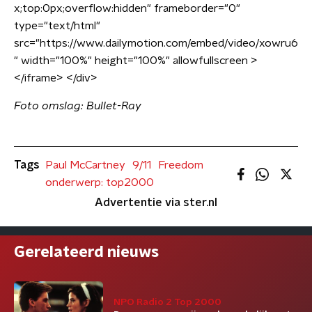
x;top:0px;overflow:hidden" frameborder="0"
type="text/html"
src="https://www.dailymotion.com/embed/video/xowru6
" width="100%" height="100%" allowfullscreen >
</iframe> </div>​
Foto omslag: Bullet-Ray
Tags
Paul McCartney
9/11
Freedom
onderwerp: top2000
Advertentie via ster.nl
Gerelateerd nieuws
NPO Radio 2 Top 2000