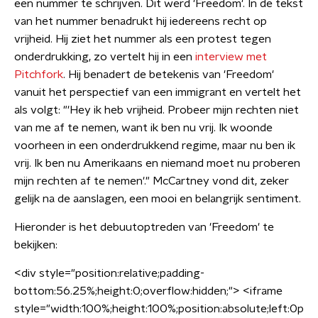
een nummer te schrijven. Dit werd 'Freedom'. In de tekst
van het nummer benadrukt hij iedereens recht op
vrijheid. Hij ziet het nummer als een protest tegen
onderdrukking, zo vertelt hij in een
interview met
Pitchfork
. Hij benadert de betekenis van 'Freedom'
vanuit het perspectief van een immigrant en vertelt het
als volgt: "'Hey ik heb vrijheid. Probeer mijn rechten niet
van me af te nemen, want ik ben nu vrij. Ik woonde
voorheen in een onderdrukkend regime, maar nu ben ik
vrij. Ik ben nu Amerikaans en niemand moet nu proberen
mijn rechten af te nemen'." McCartney vond dit, zeker
gelijk na de aanslagen, een mooi en belangrijk sentiment.
Hieronder is het debuutoptreden van 'Freedom' te
bekijken:
<div style="position:relative;padding-
bottom:56.25%;height:0;overflow:hidden;"> <iframe
style="width:100%;height:100%;position:absolute;left:0p